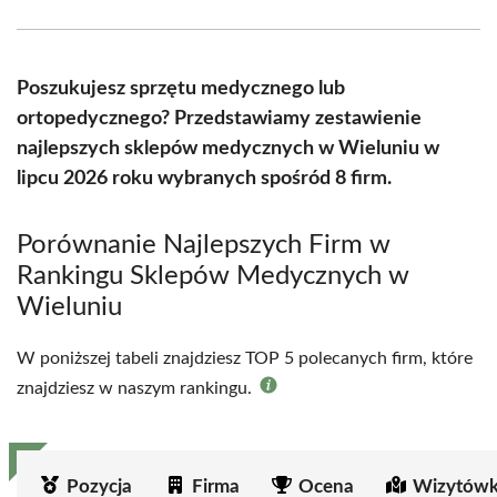
Facebook
X
Pinterest
WhatsApp
LinkedIn
Email
(Twitter)
Poszukujesz sprzętu medycznego lub
ortopedycznego? Przedstawiamy zestawienie
najlepszych sklepów medycznych w Wieluniu w
lipcu 2026 roku wybranych spośród 8 firm.
Porównanie Najlepszych Firm w
Rankingu Sklepów Medycznych w
Wieluniu
W poniższej tabeli znajdziesz TOP 5 polecanych firm, które
znajdziesz w naszym rankingu.
Pozycja
Firma
Ocena
Wizytówk