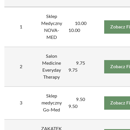
Sklep
Medyczny
10.00
1
Zobacz F
NOVA-
10.00
MED
Salon
Medicine
9.75
2
Zobacz F
Everyday
9.75
Therapy
Sklep
9.50
3
medyczny
Zobacz F
9.50
Go-Med
ZAKĄTEK