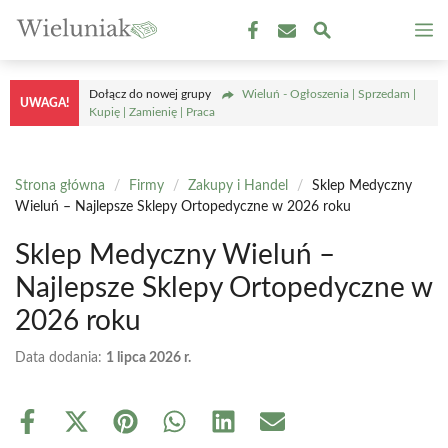
Przejdź
M
do
treści
Dołącz do nowej grupy
Wieluń - Ogłoszenia | Sprzedam |
UWAGA!
Kupię | Zamienię | Praca
Strona główna
/
Firmy
/
Zakupy i Handel
/
Sklep Medyczny
Wieluń – Najlepsze Sklepy Ortopedyczne w 2026 roku
Sklep Medyczny Wieluń –
Najlepsze Sklepy Ortopedyczne w
2026 roku
Data dodania:
1 lipca 2026 r.
Share
Share
Share
Share
Share
Share
on
on
on
on
on
on