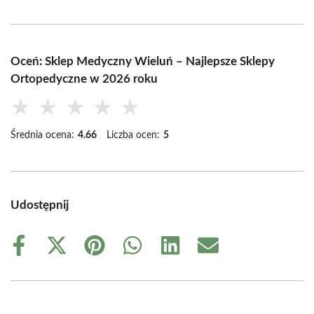
Oceń: Sklep Medyczny Wieluń – Najlepsze Sklepy
Ortopedyczne w 2026 roku
★
★
★
★
★
Średnia ocena:
4.66
Liczba ocen:
5
Udostępnij
Share
Share
Share
Share
Share
Share
on
on
on
on
on
on
Facebook
X
Pinterest
WhatsApp
LinkedIn
Email
(Twitter)