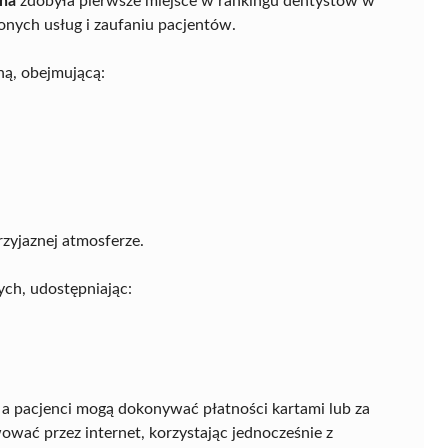
rna
zdobyła pierwsze miejsce w rankingu dentystów w
nych usług i zaufaniu pacjentów.
ną, obejmującą:
zyjaznej atmosferze.
ch, udostępniając:
 a pacjenci mogą dokonywać płatności kartami lub za
ać przez internet, korzystając jednocześnie z