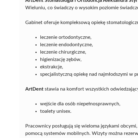
ArtDent Stomatologia i Ortodoncja Aleksandra Sty
Wieluniu, co świadczy o wysokim poziomie świadczo
Gabinet oferuje kompleksową opiekę stomatologicz
leczenie ortodontyczne,
leczenie endodontyczne,
leczenie chirurgiczne,
higienizację zębów,
ekstrakcje,
specjalistyczną opiekę nad najmłodszymi w pr
ArtDent
stawia na komfort wszystkich odwiedzający
wejście dla osób niepełnosprawnych,
toalety unisex.
Pracownicy posługują się wieloma językami obcymi,
pomocą systemów mobilnych. Wizyty można rezerwow