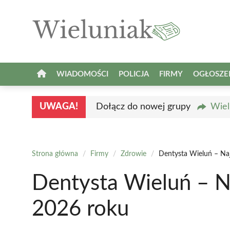
Przejdź
do
treści
WIADOMOŚCI
POLICJA
FIRMY
OGŁOSZE
UWAGA!
Dołącz do nowej grupy
Wiel
Strona główna
/
Firmy
/
Zdrowie
/
Dentysta Wieluń – Na
Dentysta Wieluń – N
2026 roku