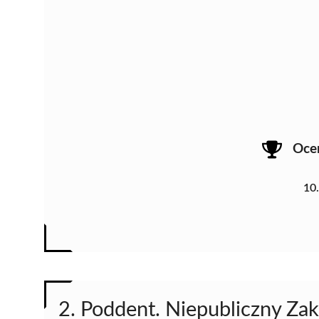
Oce
10
2. Poddent. Niepubliczny Za