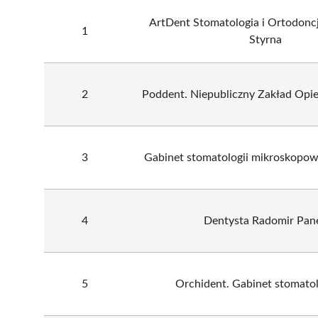
ArtDent Stomatologia i Ortodonc
1
Styrna
2
Poddent. Niepubliczny Zakład Opi
3
Gabinet stomatologii mikroskopow
4
Dentysta Radomir Pan
5
Orchident. Gabinet stomato