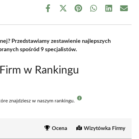
Share
Share
Share
Share
Share
Share
on
on
on
on
on
on
Facebook
X
Pinterest
WhatsApp
LinkedIn
Email
(Twitter)
znej? Przedstawiamy zestawienie najlepszych
ranych spośród 9 specjalistów.
 Firm w Rankingu
które znajdziesz w naszym rankingu.
Ocena
Wizytówka Firmy