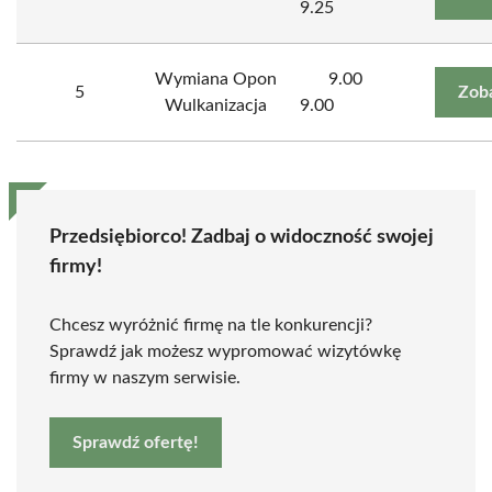
9.25
Wymiana Opon
9.00
5
Zob
Wulkanizacja
9.00
Przedsiębiorco! Zadbaj o widoczność swojej
firmy!
Chcesz wyróżnić firmę na tle konkurencji?
Sprawdź jak możesz wypromować wizytówkę
firmy w naszym serwisie.
Sprawdź ofertę!