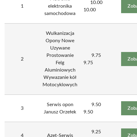
10.00
1
elektronika
Zob
10.00
samochodowa
Wulkanizacja
Opony Nowe
Uzywane
Prostowanie
9.75
2
Zob
Felg
9.75
Aluminiowych
Wywazanie kół
Motocyklowych
Serwis opon
9.50
3
Zob
Janusz Orzełek
9.50
9.25
4
Azet-Serwis
Zob