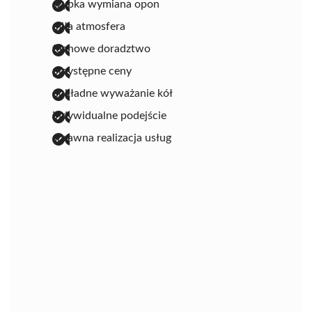
szybka wymiana opon
miła atmosfera
fachowe doradztwo
przystępne ceny
dokładne wyważanie kół
indywidualne podejście
sprawna realizacja usług