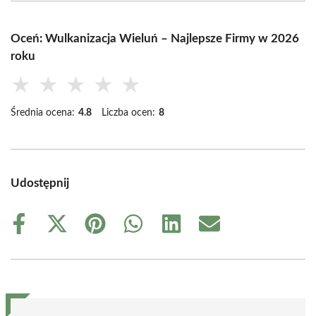
Oceń: Wulkanizacja Wieluń – Najlepsze Firmy w 2026
roku
★
★
★
★
★
Średnia ocena:
4.8
Liczba ocen:
8
Udostępnij
Share
Share
Share
Share
Share
Share
on
on
on
on
on
on
Facebook
X
Pinterest
WhatsApp
LinkedIn
Email
(Twitter)