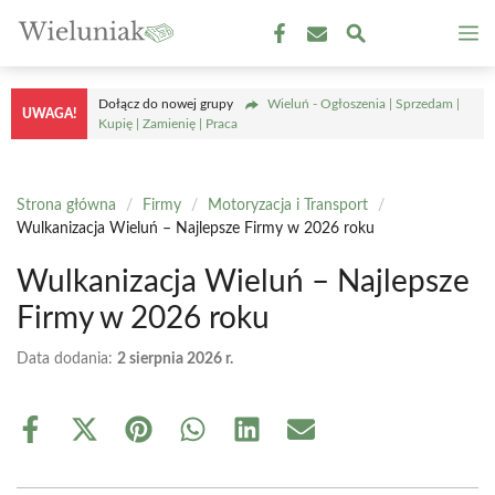
Przejdź
M
do
treści
Dołącz do nowej grupy
Wieluń - Ogłoszenia | Sprzedam |
UWAGA!
Kupię | Zamienię | Praca
Strona główna
/
Firmy
/
Motoryzacja i Transport
/
Wulkanizacja Wieluń – Najlepsze Firmy w 2026 roku
Wulkanizacja Wieluń – Najlepsze
Firmy w 2026 roku
Data dodania:
2 sierpnia 2026 r.
Share
Share
Share
Share
Share
Share
on
on
on
on
on
on
Facebook
X
Pinterest
WhatsApp
LinkedIn
Email
(Twitter)