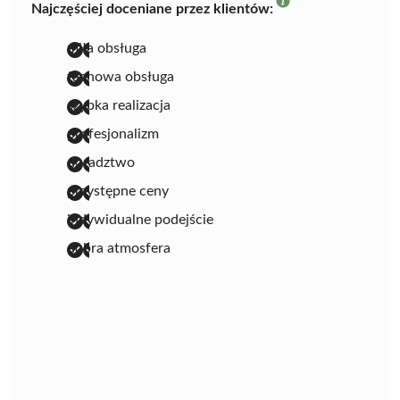
Najczęściej doceniane przez klientów:
miła obsługa
fachowa obsługa
szybka realizacja
profesjonalizm
doradztwo
przystępne ceny
indywidualne podejście
dobra atmosfera