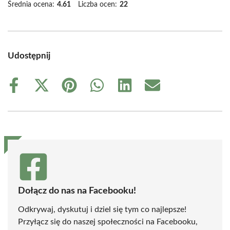
Średnia ocena:
4.61
Liczba ocen:
22
Udostępnij
Share
Share
Share
Share
Share
Share
on
on
on
on
on
on
Facebook
X
Pinterest
WhatsApp
LinkedIn
Email
(Twitter)
Dołącz do nas na Facebooku!
Odkrywaj, dyskutuj i dziel się tym co najlepsze!
Przyłącz się do naszej społeczności na Facebooku,