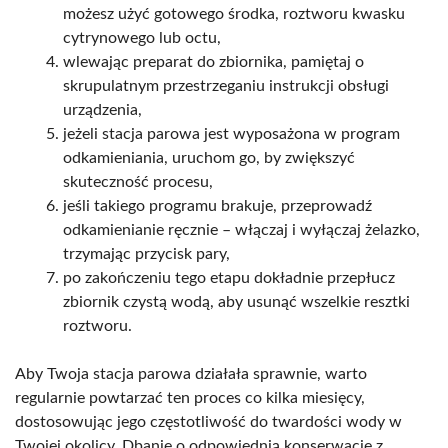
możesz użyć gotowego środka, roztworu kwasku
cytrynowego lub octu,
wlewając preparat do zbiornika, pamiętaj o
skrupulatnym przestrzeganiu instrukcji obsługi
urządzenia,
jeżeli stacja parowa jest wyposażona w program
odkamieniania, uruchom go, by zwiększyć
skuteczność procesu,
jeśli takiego programu brakuje, przeprowadź
odkamienianie ręcznie – włączaj i wyłączaj żelazko,
trzymając przycisk pary,
po zakończeniu tego etapu dokładnie przepłucz
zbiornik czystą wodą, aby usunąć wszelkie resztki
roztworu.
Aby Twoja stacja parowa działała sprawnie, warto
regularnie powtarzać ten proces co kilka miesięcy,
dostosowując jego częstotliwość do twardości wody w
Twojej okolicy. Dbanie o odpowiednią konserwację z