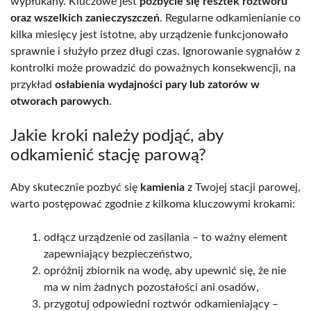
wypłukany. Kluczowe jest
pozbycie się resztek roztworu
oraz wszelkich zanieczyszczeń
. Regularne odkamienianie co
kilka miesięcy jest istotne, aby urządzenie funkcjonowało
sprawnie i służyło przez długi czas. Ignorowanie sygnałów z
kontrolki może prowadzić do poważnych konsekwencji, na
przykład
osłabienia wydajności pary lub zatorów w
otworach parowych
.
Jakie kroki należy podjąć, aby
odkamienić stację parową?
Aby skutecznie pozbyć się
kamienia
z Twojej stacji parowej,
warto postępować zgodnie z kilkoma kluczowymi krokami:
odłącz urządzenie od zasilania – to ważny element
zapewniający bezpieczeństwo,
opróżnij zbiornik na wodę, aby upewnić się, że nie
ma w nim żadnych pozostałości ani osadów,
przygotuj odpowiedni roztwór odkamieniający –