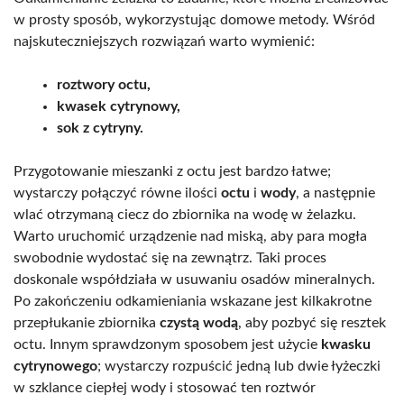
w prosty sposób, wykorzystując domowe metody. Wśród
najskuteczniejszych rozwiązań warto wymienić:
roztwory octu,
kwasek cytrynowy,
sok z cytryny.
Przygotowanie mieszanki z octu jest bardzo łatwe;
wystarczy połączyć równe ilości
octu
i
wody
, a następnie
wlać otrzymaną ciecz do zbiornika na wodę w żelazku.
Warto uruchomić urządzenie nad miską, aby para mogła
swobodnie wydostać się na zewnątrz. Taki proces
doskonale współdziała w usuwaniu osadów mineralnych.
Po zakończeniu odkamieniania wskazane jest kilkakrotne
przepłukanie zbiornika
czystą wodą
, aby pozbyć się resztek
octu. Innym sprawdzonym sposobem jest użycie
kwasku
cytrynowego
; wystarczy rozpuścić jedną lub dwie łyżeczki
w szklance ciepłej wody i stosować ten roztwór