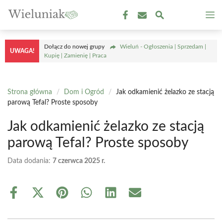
Przejdź
M
do
treści
Dołącz do nowej grupy
Wieluń - Ogłoszenia | Sprzedam |
UWAGA!
Kupię | Zamienię | Praca
Strona główna
/
Dom i Ogród
/
Jak odkamienić żelazko ze stacją
parową Tefal? Proste sposoby
Jak odkamienić żelazko ze stacją
parową Tefal? Proste sposoby
Data dodania:
7 czerwca 2025 r.
Share
Share
Share
Share
Share
Share
on
on
on
on
on
on
Facebook
X
Pinterest
WhatsApp
LinkedIn
Email
(Twitter)