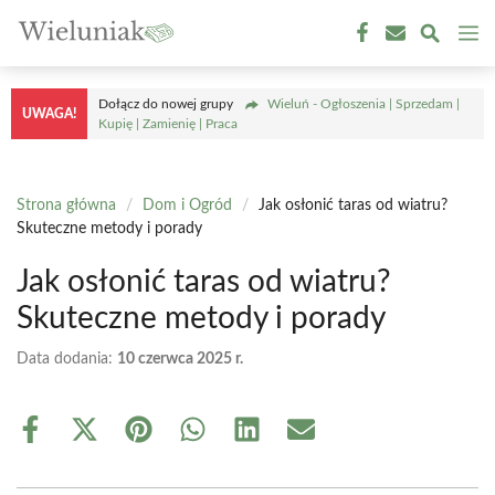
Przejdź
M
do
treści
Dołącz do nowej grupy
Wieluń - Ogłoszenia | Sprzedam |
UWAGA!
Kupię | Zamienię | Praca
Strona główna
/
Dom i Ogród
/
Jak osłonić taras od wiatru?
Skuteczne metody i porady
Jak osłonić taras od wiatru?
Skuteczne metody i porady
Data dodania:
10 czerwca 2025 r.
Share
Share
Share
Share
Share
Share
on
on
on
on
on
on
Facebook
X
Pinterest
WhatsApp
LinkedIn
Email
(Twitter)