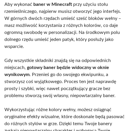
Aby wykonać
baner w Minecraft
przy użyciu stołu
rzemieślniczego, najpierw musisz otworzyć jego interfejs.
W górnych dwóch rzędach umieść sześć bloków wełny –
masz możliwość korzystania z różnych kolorów, co daje
ogromną swobodę w personalizacji. Na środkowym polu
dolnego rzędu umieść jeden patyk, który posłuży jako
wsparcie.
Gdy wszystkie składniki znajdą się na odpowiednich
miejscach,
gotowy baner będzie widoczny w oknie
wynikowym
. Przenieś go do swojego ekwipunku, a
stworzysz coś wyjątkowego. Proces ten jest naprawdę
prosty i szybki, więc nawet początkujący gracze bez
problemu stworzą swój własny, niepowtarzalny baner.
Wykorzystując różne kolory wełny, możesz osiągnąć
oryginalne efekty wizualne, które doskonale będą pasować
do różnych stylów w grze. Dzięki temu Twoje banery
zyskają niepowtarzalny charakter i wzbogacą Twoje