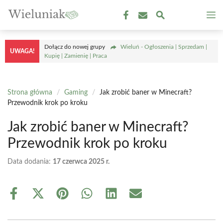
Przejdź
M
do
treści
Dołącz do nowej grupy
Wieluń - Ogłoszenia | Sprzedam |
UWAGA!
Kupię | Zamienię | Praca
Strona główna
/
Gaming
/
Jak zrobić baner w Minecraft?
Przewodnik krok po kroku
Jak zrobić baner w Minecraft?
Przewodnik krok po kroku
Data dodania:
17 czerwca 2025 r.
Share
Share
Share
Share
Share
Share
on
on
on
on
on
on
Facebook
X
Pinterest
WhatsApp
LinkedIn
Email
(Twitter)