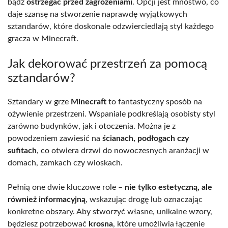
bądź
ostrzegać przed zagrożeniami
. Opcji jest mnóstwo, co
daje szansę na stworzenie naprawdę wyjątkowych
sztandarów, które doskonale odzwierciedlają styl każdego
gracza w Minecraft.
Jak dekorować przestrzeń za pomocą
sztandarów?
Sztandary w grze
Minecraft
to fantastyczny sposób na
ożywienie przestrzeni. Wspaniale podkreślają osobisty styl
zarówno budynków, jak i otoczenia. Można je z
powodzeniem zawiesić na
ścianach, podłogach czy
sufitach
, co otwiera drzwi do nowoczesnych aranżacji w
domach, zamkach czy wioskach.
Pełnią one dwie kluczowe role –
nie tylko estetyczną, ale
również informacyjną
, wskazując drogę lub oznaczając
konkretne obszary. Aby stworzyć własne, unikalne wzory,
będziesz potrzebować
krosna
, które umożliwia łączenie