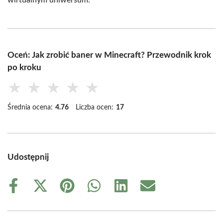
wirtualnym uniwersum.
Oceń: Jak zrobić baner w Minecraft? Przewodnik krok
po kroku
★
★
★
★
★
Średnia ocena:
4.76
Liczba ocen:
17
Udostępnij
Share
Share
Share
Share
Share
Share
on
on
on
on
on
on
Facebook
X
Pinterest
WhatsApp
LinkedIn
Email
(Twitter)