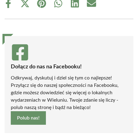
Share
Share
Share
Share
Share
Share
on
on
on
on
on
on
Facebook
X
Pinterest
WhatsApp
LinkedIn
Email
(Twitter)
Dołącz do nas na Facebooku!
Odkrywaj, dyskutuj i dziel się tym co najlepsze!
Przyłącz się do naszej społeczności na Facebooku,
gdzie możesz dowiedzieć się więcej o lokalnych
wydarzeniach w Wieluniu. Twoje zdanie się liczy -
polub naszą stronę i bądź na bieżąco!
Polub nas!