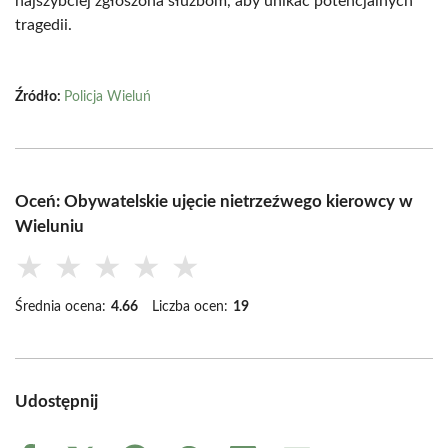
najszybciej zgłoszona służbom, aby unikać potencjalnych
tragedii.
Źródło:
Policja Wieluń
Oceń: Obywatelskie ujęcie nietrzeźwego kierowcy w
Wieluniu
★
★
★
★
★
Średnia ocena:
4.66
Liczba ocen:
19
Udostępnij