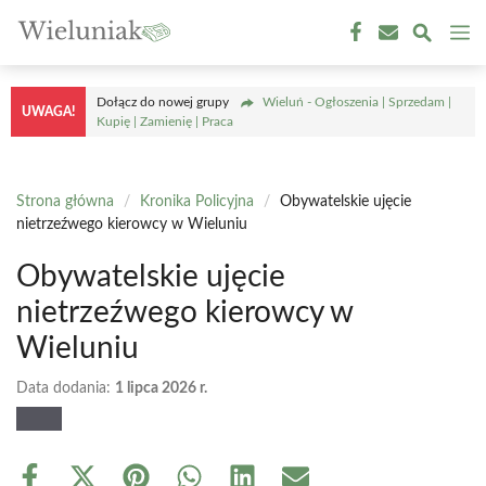
Przejdź
M
do
treści
Dołącz do nowej grupy
Wieluń - Ogłoszenia | Sprzedam |
UWAGA!
Kupię | Zamienię | Praca
Strona główna
/
Kronika Policyjna
/
Obywatelskie ujęcie
nietrzeźwego kierowcy w Wieluniu
Obywatelskie ujęcie
nietrzeźwego kierowcy w
Wieluniu
Data dodania:
1 lipca 2026 r.
Share
Share
Share
Share
Share
Share