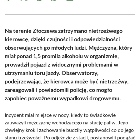
on
on
on
on
on
on
Facebook
X
Pinterest
WhatsApp
LinkedIn
Email
(Twitter)
Na terenie Złoczewa zatrzymano nietrzeźwego
kierowcę, dzięki czujności i odpowiedzialności
obserwujących go młodych ludzi. Mężczyzna, który
miał ponad 1,5 promila alkoholu w organizmie,
prowadził pojazd z widocznymi problemami w
utrzymaniu toru jazdy. Obserwatorzy,
podejrzewając, że kierowca może być nietrzeźwy,
zareagowali i powiadomili policję, co mogło
zapobiec poważnemu wypadkowi drogowemu.
Incydent miał miejsce w nocy, kiedy to świadkowie
zauważyli mężczyznę wchodzącego na stację paliw. Jego
chwiejny krok i zachowanie budziły wątpliwości co do jego
stanu trzeźwości. Po odjeździe z stacji, postanowili podążać