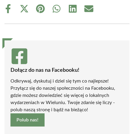
Share
Share
Share
Share
Share
Share
on
on
on
on
on
on
Facebook
X
Pinterest
WhatsApp
LinkedIn
Email
(Twitter)
Dołącz do nas na Facebooku!
Odkrywaj, dyskutuj i dziel się tym co najlepsze!
Przyłącz się do naszej społeczności na Facebooku,
gdzie możesz dowiedzieć się więcej o lokalnych
wydarzeniach w Wieluniu. Twoje zdanie się liczy -
polub naszą stronę i bądź na bieżąco!
Polub nas!