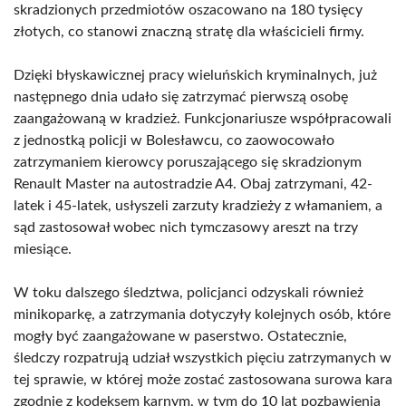
skradzionych przedmiotów oszacowano na 180 tysięcy
złotych, co stanowi znaczną stratę dla właścicieli firmy.
Dzięki błyskawicznej pracy wieluńskich kryminalnych, już
następnego dnia udało się zatrzymać pierwszą osobę
zaangażowaną w kradzież. Funkcjonariusze współpracowali
z jednostką policji w Bolesławcu, co zaowocowało
zatrzymaniem kierowcy poruszającego się skradzionym
Renault Master na autostradzie A4. Obaj zatrzymani, 42-
latek i 45-latek, usłyszeli zarzuty kradzieży z włamaniem, a
sąd zastosował wobec nich tymczasowy areszt na trzy
miesiące.
W toku dalszego śledztwa, policjanci odzyskali również
minikoparkę, a zatrzymania dotyczyły kolejnych osób, które
mogły być zaangażowane w paserstwo. Ostatecznie,
śledczy rozpatrują udział wszystkich pięciu zatrzymanych w
tej sprawie, w której może zostać zastosowana surowa kara
zgodnie z kodeksem karnym, w tym do 10 lat pozbawienia