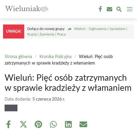
Przejdź
M
do
treści
Dołącz do nowej grupy
Wieluń - Ogłoszenia | Sprzedam |
UWAGA!
Kupię | Zamienię | Praca
Strona główna
/
Kronika Policyjna
/
Wieluń: Pięć osób
zatrzymanych w sprawie kradzieży z włamaniem
Wieluń: Pięć osób zatrzymanych
w sprawie kradzieży z włamaniem
Data dodania:
5 czerwca 2026 r.
Share
Share
Share
Share
Share
Share
on
on
on
on
on
on
Facebook
X
Pinterest
WhatsApp
LinkedIn
Email