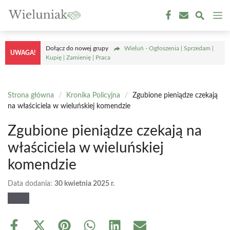
Przejdź
M
do
treści
Dołącz do nowej grupy
Wieluń - Ogłoszenia | Sprzedam |
UWAGA!
Kupię | Zamienię | Praca
Strona główna
/
Kronika Policyjna
/
Zgubione pieniądze czekają
na właściciela w wieluńskiej komendzie
Zgubione pieniądze czekają na
właściciela w wieluńskiej
komendzie
Data dodania:
30 kwietnia 2025 r.
Share
Share
Share
Share
Share
Share