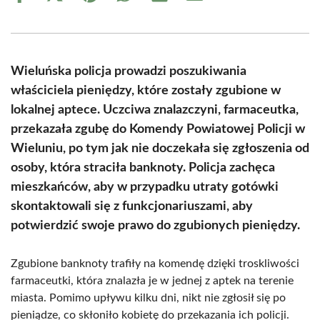
on
on
on
on
on
on
Facebook
X
Pinterest
WhatsApp
LinkedIn
Email
(Twitter)
Wieluńska policja prowadzi poszukiwania
właściciela pieniędzy, które zostały zgubione w
lokalnej aptece. Uczciwa znalazczyni, farmaceutka,
przekazała zgubę do Komendy Powiatowej Policji w
Wieluniu, po tym jak nie doczekała się zgłoszenia od
osoby, która straciła banknoty. Policja zachęca
mieszkańców, aby w przypadku utraty gotówki
skontaktowali się z funkcjonariuszami, aby
potwierdzić swoje prawo do zgubionych pieniędzy.
Zgubione banknoty trafiły na komendę dzięki troskliwości
farmaceutki, która znalazła je w jednej z aptek na terenie
miasta. Pomimo upływu kilku dni, nikt nie zgłosił się po
pieniądze, co skłoniło kobietę do przekazania ich policji.