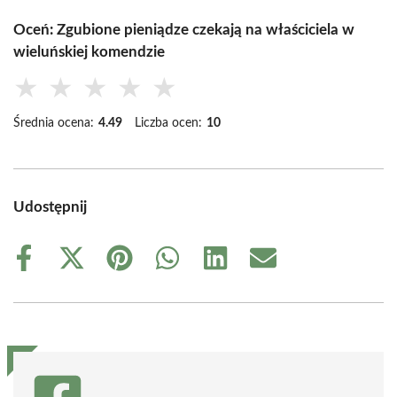
Oceń: Zgubione pieniądze czekają na właściciela w
wieluńskiej komendzie
★
★
★
★
★
Średnia ocena:
4.49
Liczba ocen:
10
Udostępnij
Share
Share
Share
Share
Share
Share
on
on
on
on
on
on
Facebook
X
Pinterest
WhatsApp
LinkedIn
Email
(Twitter)