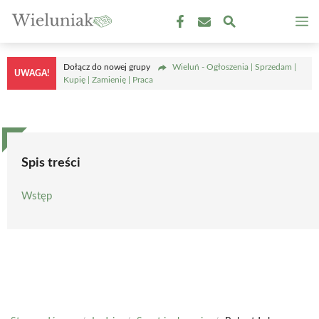
Przejdź
M
do
treści
Dołącz do nowej grupy
Wieluń - Ogłoszenia | Sprzedam |
UWAGA!
Kupię | Zamienię | Praca
Spis treści
Wstęp