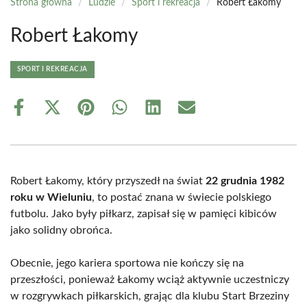
Strona główna
/
Ludzie
/
Sport i rekreacja
/
Robert Łakomy
Robert Łakomy
SPORT I REKREACJA
Share
Share
Share
Share
Share
Share
on
on
on
on
on
on
Facebook
X
Pinterest
WhatsApp
LinkedIn
Email
(Twitter)
Robert Łakomy, który przyszedł na świat
22 grudnia 1982
roku w Wieluniu
, to postać znana w świecie polskiego
futbolu. Jako były piłkarz, zapisał się w pamięci kibiców
jako solidny obrońca.
Obecnie, jego kariera sportowa nie kończy się na
przeszłości, ponieważ Łakomy wciąż aktywnie uczestniczy
w rozgrywkach piłkarskich, grając dla klubu Start Brzeziny