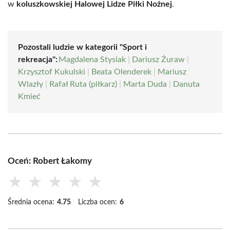
w
koluszkowskiej Halowej Lidze Piłki Nożnej
.
Pozostali ludzie w kategorii "Sport i
rekreacja":
Magdalena Stysiak
|
Dariusz Żuraw
|
Krzysztof Kukulski
|
Beata Olenderek
|
Mariusz
Wlazły
|
Rafał Ruta (piłkarz)
|
Marta Duda
|
Danuta
Kmieć
Oceń: Robert Łakomy
★
★
★
★
★
Średnia ocena:
4.75
Liczba ocen:
6