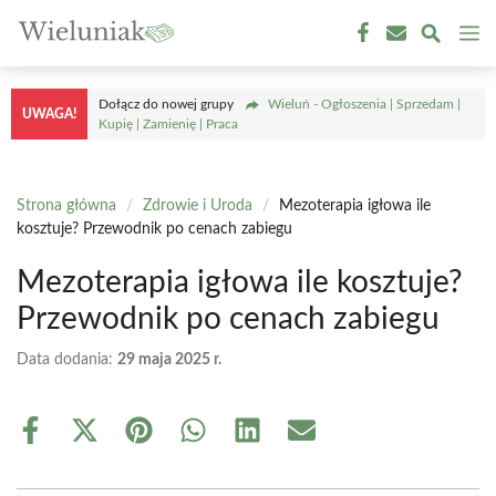
Przejdź
M
do
treści
Dołącz do nowej grupy
Wieluń - Ogłoszenia | Sprzedam |
UWAGA!
Kupię | Zamienię | Praca
Strona główna
/
Zdrowie i Uroda
/
Mezoterapia igłowa ile
kosztuje? Przewodnik po cenach zabiegu
Mezoterapia igłowa ile kosztuje?
Przewodnik po cenach zabiegu
Data dodania:
29 maja 2025 r.
Share
Share
Share
Share
Share
Share
on
on
on
on
on
on
Facebook
X
Pinterest
WhatsApp
LinkedIn
Email
(Twitter)