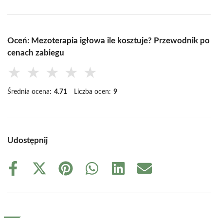
Oceń: Mezoterapia igłowa ile kosztuje? Przewodnik po
cenach zabiegu
★
★
★
★
★
Średnia ocena:
4.71
Liczba ocen:
9
Udostępnij
Share
Share
Share
Share
Share
Share
on
on
on
on
on
on
Facebook
X
Pinterest
WhatsApp
LinkedIn
Email
(Twitter)