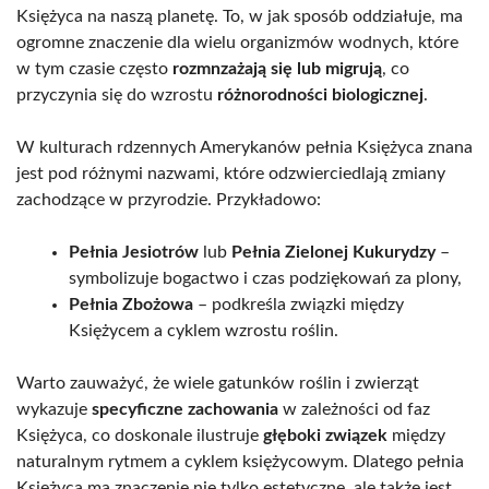
Księżyca na naszą planetę. To, w jak sposób oddziałuje, ma
ogromne znaczenie dla wielu organizmów wodnych, które
w tym czasie często
rozmnzażają się lub migrują
, co
przyczynia się do wzrostu
różnorodności biologicznej
.
W kulturach rdzennych Amerykanów pełnia Księżyca znana
jest pod różnymi nazwami, które odzwierciedlają zmiany
zachodzące w przyrodzie. Przykładowo:
Pełnia Jesiotrów
lub
Pełnia Zielonej Kukurydzy
–
symbolizuje bogactwo i czas podziękowań za plony,
Pełnia Zbożowa
– podkreśla związki między
Księżycem a cyklem wzrostu roślin.
Warto zauważyć, że wiele gatunków roślin i zwierząt
wykazuje
specyficzne zachowania
w zależności od faz
Księżyca, co doskonale ilustruje
głęboki związek
między
naturalnym rytmem a cyklem księżycowym. Dlatego pełnia
Księżyca ma znaczenie nie tylko estetyczne, ale także jest