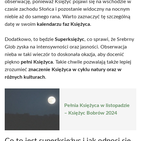
obserwację, ponieważ Księżyc pojawi się na wschodzie w
czasie zachodu Słońca i pozostanie widoczny na nocnym
niebie aż do samego rana. Warto zaznaczyć tę szczególną
datę w swoim
kalendarzu faz Księżyca
.
Dodatkowo, to będzie
Superksiężyc
, co sprawi, że Srebrny
Glob zyska na intensywności oraz jasności. Obserwacja
nieba w taki wieczór to doskonała okazja, aby docenić
piękno
pełni Księżyca
. Takie chwile pozwalają także lepiej
zrozumieć
znaczenie Księżyca w cyklu natury oraz w
różnych kulturach
.
Pełnia Księżyca w listopadzie
– Księżyc Bobrów 2024
Co to jest superksiężyc i jak odnosi się