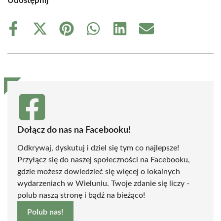
Udostępnij
Share
Share
Share
Share
Share
Share
on
on
on
on
on
on
Facebook
X
Pinterest
WhatsApp
LinkedIn
Email
(Twitter)
Dołącz do nas na Facebooku!
Odkrywaj, dyskutuj i dziel się tym co najlepsze!
Przyłącz się do naszej społeczności na Facebooku,
gdzie możesz dowiedzieć się więcej o lokalnych
wydarzeniach w Wieluniu. Twoje zdanie się liczy -
polub naszą stronę i bądź na bieżąco!
Polub nas!