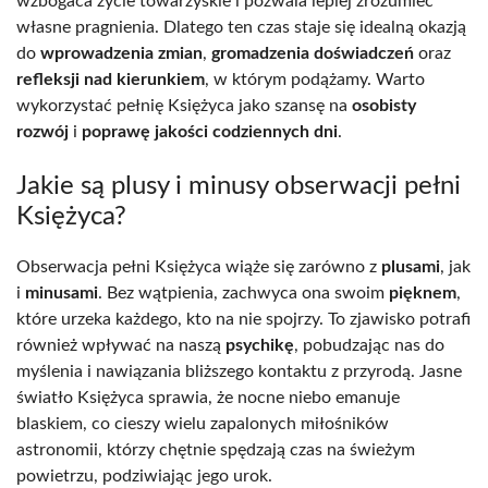
wzbogaca życie towarzyskie i pozwala lepiej zrozumieć
własne pragnienia. Dlatego ten czas staje się idealną okazją
do
wprowadzenia zmian
,
gromadzenia doświadczeń
oraz
refleksji nad kierunkiem
, w którym podążamy. Warto
wykorzystać pełnię Księżyca jako szansę na
osobisty
rozwój
i
poprawę jakości codziennych dni
.
Jakie są plusy i minusy obserwacji pełni
Księżyca?
Obserwacja pełni Księżyca wiąże się zarówno z
plusami
, jak
i
minusami
. Bez wątpienia, zachwyca ona swoim
pięknem
,
które urzeka każdego, kto na nie spojrzy. To zjawisko potrafi
również wpływać na naszą
psychikę
, pobudzając nas do
myślenia i nawiązania bliższego kontaktu z przyrodą. Jasne
światło Księżyca sprawia, że nocne niebo emanuje
blaskiem, co cieszy wielu zapalonych miłośników
astronomii, którzy chętnie spędzają czas na świeżym
powietrzu, podziwiając jego urok.