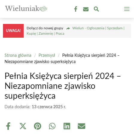
Przejdź
M
do
treści
Dołącz do nowej grupy
Wieluń - Ogłoszenia | Sprzedam |
UWAGA!
Kupię | Zamienię | Praca
Strona główna
/
Przemysł
/
Pełnia Księżyca sierpień 2024 –
Niezapomniane zjawisko superksiężyca
Pełnia Księżyca sierpień 2024 –
Niezapomniane zjawisko
superksiężyca
Data dodania:
13 czerwca 2025 r.
Share
Share
Share
Share
Share
Share
on
on
on
on
on
on