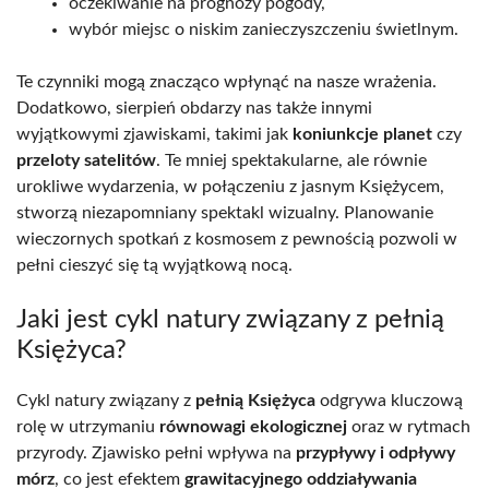
oczekiwanie na prognozy pogody,
wybór miejsc o niskim zanieczyszczeniu świetlnym.
Te czynniki mogą znacząco wpłynąć na nasze wrażenia.
Dodatkowo, sierpień obdarzy nas także innymi
wyjątkowymi zjawiskami, takimi jak
koniunkcje planet
czy
przeloty satelitów
. Te mniej spektakularne, ale równie
urokliwe wydarzenia, w połączeniu z jasnym Księżycem,
stworzą niezapomniany spektakl wizualny. Planowanie
wieczornych spotkań z kosmosem z pewnością pozwoli w
pełni cieszyć się tą wyjątkową nocą.
Jaki jest cykl natury związany z pełnią
Księżyca?
Cykl natury związany z
pełnią Księżyca
odgrywa kluczową
rolę w utrzymaniu
równowagi ekologicznej
oraz w rytmach
przyrody. Zjawisko pełni wpływa na
przypływy i odpływy
mórz
, co jest efektem
grawitacyjnego oddziaływania