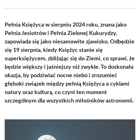
Facebook
X
Pinterest
WhatsApp
LinkedIn
Email
(Twitter)
Pełnia Księżyca w sierpniu 2024 roku, znana jako
Pełnia Jesiotrów i Pełnia Zielonej Kukurydzy,
zapowiada się jako niesamowite zjawisko. Odbędzie
się 19 sierpnia, kiedy Księżyc stanie się
superksiężycem, zbliżając się do Ziemi, co sprawi, że
będzie większy i jaśniejszy niż zwykle. To doskonała
okazja, by podziwiać nocne niebo i zrozumieć
głęboki związek między pełnią Księżyca a cyklami
natury oraz kulturą, co czyni ten moment
szczególnym dla wszystkich miłośników astronomii.