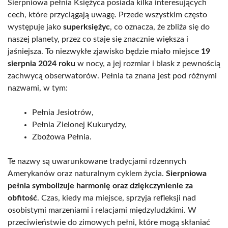
Sierpniowa pełnia Księżyca posiada kilka interesujących
cech, które przyciągają uwagę. Przede wszystkim często
występuje jako
superksiężyc
, co oznacza, że zbliża się do
naszej planety, przez co staje się znacznie większa i
jaśniejsza. To niezwykłe zjawisko będzie miało miejsce
19
sierpnia 2024 roku
w nocy, a jej rozmiar i blask z pewnością
zachwycą obserwatorów. Pełnia ta znana jest pod różnymi
nazwami, w tym:
Pełnia Jesiotrów,
Pełnia Zielonej Kukurydzy,
Zbożowa Pełnia.
Te nazwy są uwarunkowane tradycjami rdzennych
Amerykanów oraz naturalnym cyklem życia.
Sierpniowa
pełnia symbolizuje harmonię oraz dziękczynienie za
obfitość
. Czas, kiedy ma miejsce, sprzyja refleksji nad
osobistymi marzeniami i relacjami międzyludzkimi. W
przeciwieństwie do zimowych pełni, które mogą skłaniać