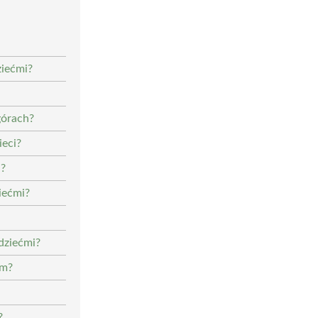
ziećmi?
górach?
ieci?
i?
ziećmi?
dziećmi?
em?
?