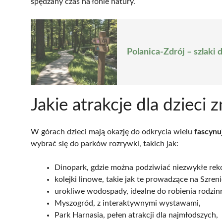
spędzany czas na łonie natury.
Polanica-Zdrój – szlaki 
Jakie atrakcje dla dzieci
W górach dzieci mają okazję do odkrycia wielu
fascynu
wybrać się do parków rozrywki, takich jak:
Dinopark, gdzie można podziwiać niezwykłe rek
kolejki linowe, takie jak te prowadzące na Szr
urokliwe wodospady, idealne do robienia rodzin
Myszogród, z interaktywnymi wystawami,
Park Harnasia, pełen atrakcji dla najmłodszych,