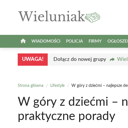
Przejdź
do
treści
WIADOMOŚCI
POLICJA
FIRMY
OGŁOSZE
UWAGA!
Dołącz do nowej grupy
Wiel
Strona główna
/
Lifestyle
/
W góry z dziećmi – najlepsze de
W góry z dziećmi – n
praktyczne porady