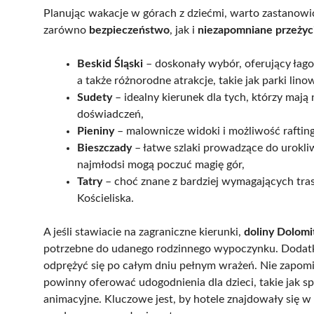
Planując wakacje w górach z dziećmi, warto zastanowi
zarówno
bezpieczeństwo
, jak i
niezapomniane przeżyc
Beskid Śląski
– doskonały wybór, oferujący łag
a także różnorodne atrakcje, takie jak parki lin
Sudety
– idealny kierunek dla tych, którzy mają
doświadczeń,
Pieniny
– malownicze widoki i możliwość raftin
Bieszczady
– łatwe szlaki prowadzące do urokliw
najmłodsi mogą poczuć magię gór,
Tatry
– choć znane z bardziej wymagających tras,
Kościeliska.
A jeśli stawiacie na zagraniczne kierunki,
doliny Dolom
potrzebne do udanego rodzinnego wypoczynku. Dodat
odprężyć się po całym dniu pełnym wrażeń. Nie zapo
powinny oferować udogodnienia dla dzieci, takie jak s
animacyjne. Kluczowe jest, by hotele znajdowały się w 