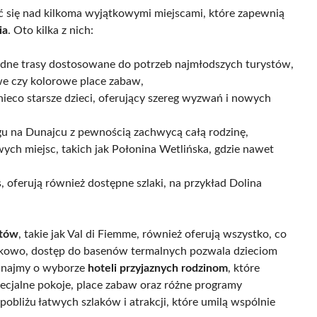
ć się nad kilkoma wyjątkowymi miejscami, które zapewnią
ia
. Oto kilka z nich:
odne trasy dostosowane do potrzeb najmłodszych turystów,
owe czy kolorowe place zabaw,
 nieco starsze dzieci, oferujący szereg wyzwań i nowych
gu na Dunajcu z pewnością zachwycą całą rodzinę,
ych miejsc, takich jak Połonina Wetlińska, gdzie nawet
 oferują również dostępne szlaki, na przykład Dolina
itów
, takie jak Val di Fiemme, również oferują wszystko, co
kowo, dostęp do basenów termalnych pozwala dzieciom
minajmy o wyborze
hoteli przyjaznych rodzinom
, które
pecjalne pokoje, place zabaw oraz różne programy
pobliżu łatwych szlaków i atrakcji, które umilą wspólnie