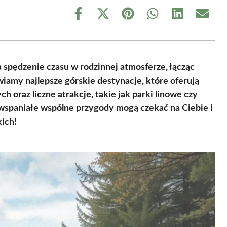
Share
Share
Share
Share
Share
Share
on
on
on
on
on
on
Facebook
X
Pinterest
WhatsApp
LinkedIn
Email
(Twitter)
 spędzenie czasu w rodzinnej atmosferze, łącząc
amy najlepsze górskie destynacje, które oferują
 oraz liczne atrakcje, takie jak parki linowe czy
k wspaniałe wspólne przygody mogą czekać na Ciebie i
ich!