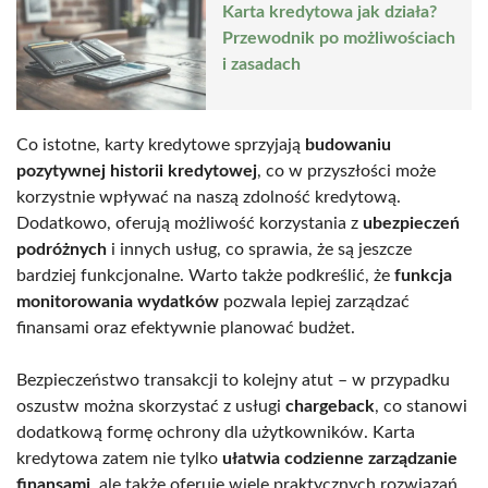
Karta kredytowa jak działa?
Przewodnik po możliwościach
i zasadach
Co istotne, karty kredytowe sprzyjają
budowaniu
pozytywnej historii kredytowej
, co w przyszłości może
korzystnie wpływać na naszą zdolność kredytową.
Dodatkowo, oferują możliwość korzystania z
ubezpieczeń
podróżnych
i innych usług, co sprawia, że są jeszcze
bardziej funkcjonalne. Warto także podkreślić, że
funkcja
monitorowania wydatków
pozwala lepiej zarządzać
finansami oraz efektywnie planować budżet.
Bezpieczeństwo transakcji to kolejny atut – w przypadku
oszustw można skorzystać z usługi
chargeback
, co stanowi
dodatkową formę ochrony dla użytkowników. Karta
kredytowa zatem nie tylko
ułatwia codzienne zarządzanie
finansami
, ale także oferuje wiele praktycznych rozwiązań.