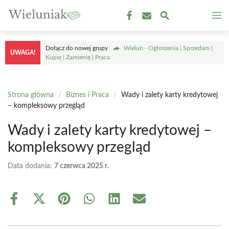
Przejdź
M
do
treści
Dołącz do nowej grupy
Wieluń - Ogłoszenia | Sprzedam |
UWAGA!
Kupię | Zamienię | Praca
Strona główna
/
Biznes i Praca
/
Wady i zalety karty kredytowej
– kompleksowy przegląd
Wady i zalety karty kredytowej –
kompleksowy przegląd
Data dodania:
7 czerwca 2025 r.
Share
Share
Share
Share
Share
Share
on
on
on
on
on
on
Facebook
X
Pinterest
WhatsApp
LinkedIn
Email
(Twitter)