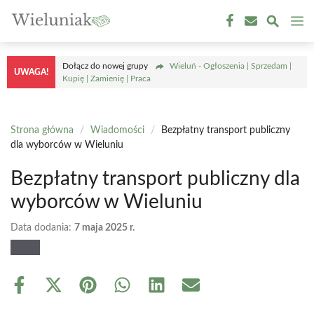
Przejdź
M
do
treści
Dołącz do nowej grupy
Wieluń - Ogłoszenia | Sprzedam |
UWAGA!
Kupię | Zamienię | Praca
Strona główna
/
Wiadomości
/
Bezpłatny transport publiczny
dla wyborców w Wieluniu
Bezpłatny transport publiczny dla
wyborców w Wieluniu
Data dodania:
7 maja 2025 r.
Share
Share
Share
Share
Share
Share
on
on
on
on
on
on
Facebook
X
Pinterest
WhatsApp
LinkedIn
Email