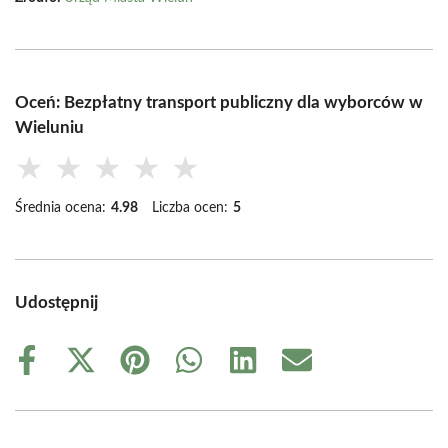
Oceń: Bezpłatny transport publiczny dla wyborców w
Wieluniu
★
★
★
★
★
Średnia ocena:
4.98
Liczba ocen:
5
Udostępnij
Share
Share
Share
Share
Share
Share
on
on
on
on
on
on
Facebook
X
Pinterest
WhatsApp
LinkedIn
Email
(Twitter)