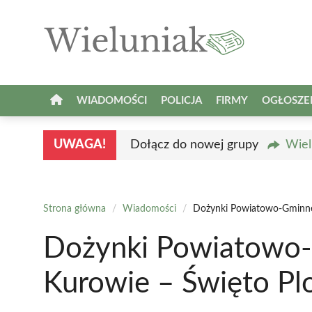
Przejdź
do
treści
WIADOMOŚCI
POLICJA
FIRMY
OGŁOSZE
UWAGA!
Dołącz do nowej grupy
Wiel
Strona główna
/
Wiadomości
/
Dożynki Powiatowo-Gminne
Dożynki Powiatowo
Kurowie – Święto P