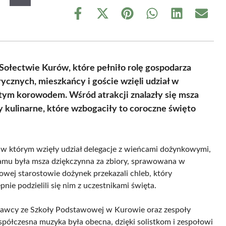
Share
Share
Share
Share
Share
Share
on
on
on
on
on
on
Facebook
X
Pinterest
WhatsApp
LinkedIn
Email
(Twitter)
ołectwie Kurów, które pełniło rolę gospodarza
znych, mieszkańcy i goście wzięli udział w
tym korowodem. Wśród atrakcji znalazły się msza
 kulinarne, które wzbogaciły to coroczne święto
 w którym wzięły udział delegacje z wieńcami dożynkowymi,
amu była msza dziękczynna za zbiory, sprawowana w
owej starostowie dożynek przekazali chleb, który
nie podzielili się nim z uczestnikami święta.
nawcy ze Szkoły Podstawowej w Kurowie oraz zespoły
współczesna muzyka była obecna, dzięki solistkom i zespołowi