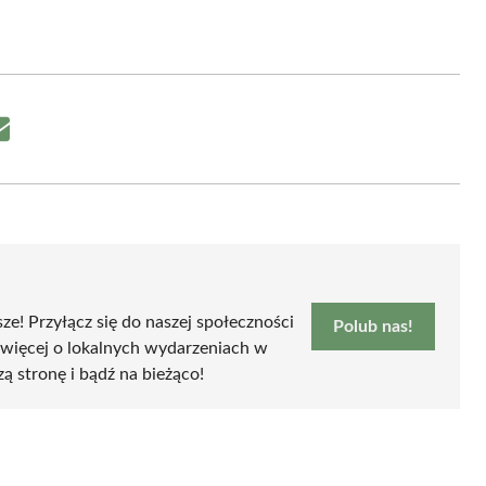
Share
on
Email
sze! Przyłącz się do naszej społeczności
Polub nas!
 więcej o lokalnych wydarzeniach w
zą stronę i bądź na bieżąco!