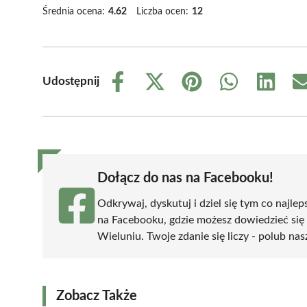
Średnia ocena:
4.62
Liczba ocen:
12
Udostępnij
Share
Share
Share
Share
Share
on
on
on
on
on
Facebook
X
Pinterest
WhatsApp
LinkedIn
(Twitter)
Dołącz do nas na Facebooku!
Odkrywaj, dyskutuj i dziel się tym co najlep
na Facebooku, gdzie możesz dowiedzieć się
Wieluniu. Twoje zdanie się liczy - polub nas
Zobacz Także