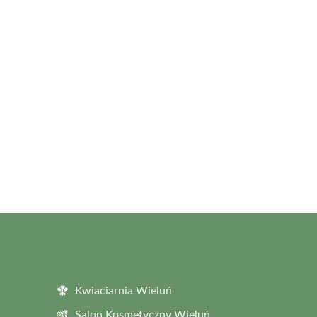
Kwiaciarnia Wieluń
Salon Kosmetyczny Wieluń