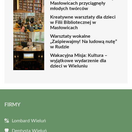
Masłowicach przyciągnęły
młodych twórców
Kreatywne warsztaty dla dzieci
w Filii Bibliotecznej w
Masłowicach
Warsztaty wokalne
„Zaśpiewajmy! Na ludową nutę”
w Rudzie
Wakacyjna Misja: Kultura –
wyjątkowe wydarzenie dla
dzieci w Wieluniu
FIRMY
Lombard Wieluń
Dentysta Wieluń