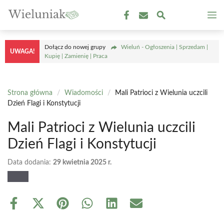
Przejdź
M
do
treści
Dołącz do nowej grupy
Wieluń - Ogłoszenia | Sprzedam |
UWAGA!
Kupię | Zamienię | Praca
Strona główna
/
Wiadomości
/
Mali Patrioci z Wielunia uczcili
Dzień Flagi i Konstytucji
Mali Patrioci z Wielunia uczcili
Dzień Flagi i Konstytucji
Data dodania:
29 kwietnia 2025 r.
Share
Share
Share
Share
Share
Share
on
on
on
on
on
on
Facebook
X
Pinterest
WhatsApp
LinkedIn
Email