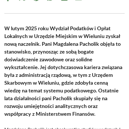
on
on
on
on
on
on
Facebook
X
Pinterest
WhatsApp
LinkedIn
Email
(Twitter)
W lutym 2025 roku Wydział Podatków i Opłat
Lokalnych w Urzędzie Miejskim w Wieluniu zyskał
nową naczelnik. Pani Magdalena Pacholik objęła to
stanowisko, przynosząc ze sobą bogate
doświadczenie zawodowe oraz solidne
wykształcenie. Jej dotychczasowa kariera związana
była z administracją rządową, w tym z Urzędem
Skarbowym w Wieluniu, gdzie zdobyła cenną
wiedzę na temat systemu podatkowego. Ostatnie
lata działalności pani Pacholik skupiały się na
rozwoju umiejętności analitycznych oraz
współpracy z Ministerstwem Finansów.