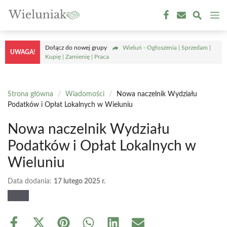
Przejdź
M
do
treści
Dołącz do nowej grupy
Wieluń - Ogłoszenia | Sprzedam |
UWAGA!
Kupię | Zamienię | Praca
Strona główna
/
Wiadomości
/
Nowa naczelnik Wydziału
Podatków i Opłat Lokalnych w Wieluniu
Nowa naczelnik Wydziału
Podatków i Opłat Lokalnych w
Wieluniu
Data dodania:
17 lutego 2025 r.
Share
Share
Share
Share
Share
Share