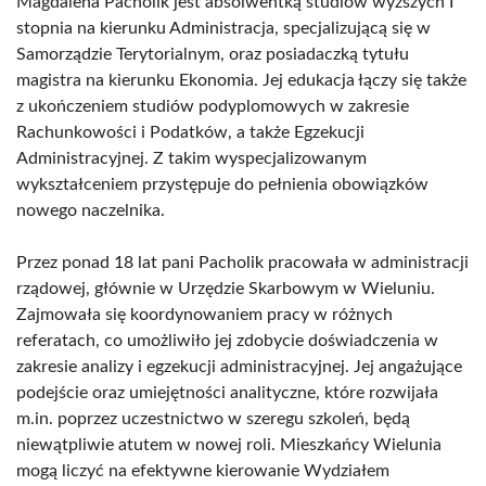
Magdalena Pacholik jest absolwentką studiów wyższych I
stopnia na kierunku Administracja, specjalizującą się w
Samorządzie Terytorialnym, oraz posiadaczką tytułu
magistra na kierunku Ekonomia. Jej edukacja łączy się także
z ukończeniem studiów podyplomowych w zakresie
Rachunkowości i Podatków, a także Egzekucji
Administracyjnej. Z takim wyspecjalizowanym
wykształceniem przystępuje do pełnienia obowiązków
nowego naczelnika.
Przez ponad 18 lat pani Pacholik pracowała w administracji
rządowej, głównie w Urzędzie Skarbowym w Wieluniu.
Zajmowała się koordynowaniem pracy w różnych
referatach, co umożliwiło jej zdobycie doświadczenia w
zakresie analizy i egzekucji administracyjnej. Jej angażujące
podejście oraz umiejętności analityczne, które rozwijała
m.in. poprzez uczestnictwo w szeregu szkoleń, będą
niewątpliwie atutem w nowej roli. Mieszkańcy Wielunia
mogą liczyć na efektywne kierowanie Wydziałem