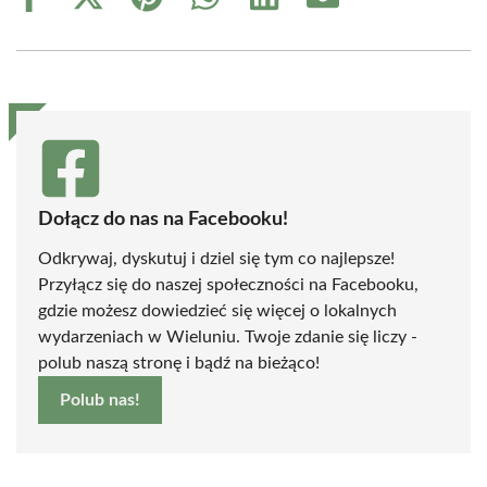
Share
Share
Share
Share
Share
Share
on
on
on
on
on
on
Facebook
X
Pinterest
WhatsApp
LinkedIn
Email
(Twitter)
Dołącz do nas na Facebooku!
Odkrywaj, dyskutuj i dziel się tym co najlepsze!
Przyłącz się do naszej społeczności na Facebooku,
gdzie możesz dowiedzieć się więcej o lokalnych
wydarzeniach w Wieluniu. Twoje zdanie się liczy -
polub naszą stronę i bądź na bieżąco!
Polub nas!