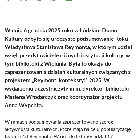
on
on
on
on
on
on
Facebook
X
Pinterest
WhatsApp
LinkedIn
Email
(Twitter)
W dniu 6 grudnia 2025 roku w Łódzkim Domu
Kultury odbyło się uroczyste podsumowanie Roku
Władysława Stanisława Reymonta, w którym udział
wzięli przedstawiciele różnych instytucji kultury, w
tym biblioteki z Wielunia. Była to okazja do
zaprezentowania działań kulturalnych związanych z
projektem „Reymont_konteksty!” 2025. W
wydarzeniu uczestniczyły m.in. dyrektor biblioteki
Marlena Włodarczyk oraz koordynator projektu
Anna Wypchło.
W ramach podsumowania zaprezentowano szereg
aktywności kulturalnych, które mają na celu popularyzację
twórczości Reymonta. W projekcie brały udział 17