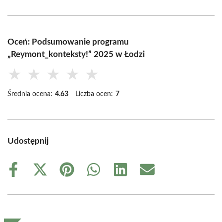
Oceń: Podsumowanie programu
„Reymont_konteksty!” 2025 w Łodzi
★
★
★
★
★
Średnia ocena:
4.63
Liczba ocen:
7
Udostępnij
Share
Share
Share
Share
Share
Share
on
on
on
on
on
on
Facebook
X
Pinterest
WhatsApp
LinkedIn
Email
(Twitter)