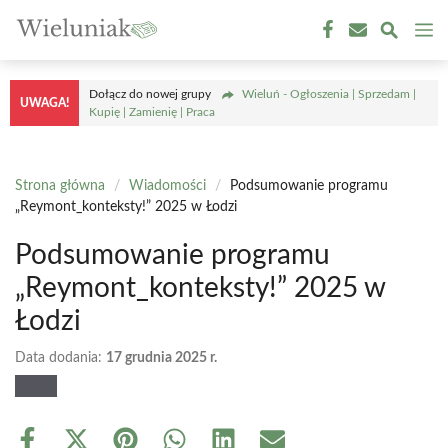
Przejdź
M
do
treści
Dołącz do nowej grupy
Wieluń - Ogłoszenia | Sprzedam |
UWAGA!
Kupię | Zamienię | Praca
Strona główna
/
Wiadomości
/
Podsumowanie programu
„Reymont_konteksty!” 2025 w Łodzi
Podsumowanie programu
„Reymont_konteksty!” 2025 w
Łodzi
Data dodania:
17 grudnia 2025 r.
Share
Share
Share
Share
Share
Share