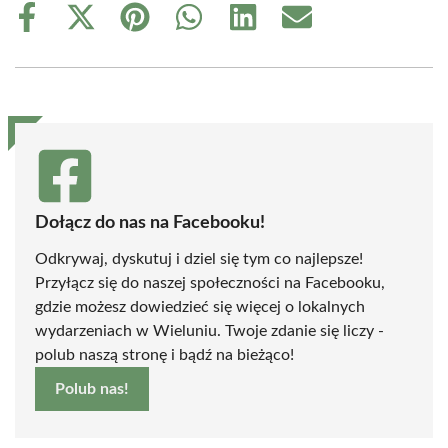
Share
Share
Share
Share
Share
Share
on
on
on
on
on
on
Facebook
X
Pinterest
WhatsApp
LinkedIn
Email
(Twitter)
Dołącz do nas na Facebooku!
Odkrywaj, dyskutuj i dziel się tym co najlepsze!
Przyłącz się do naszej społeczności na Facebooku,
gdzie możesz dowiedzieć się więcej o lokalnych
wydarzeniach w Wieluniu. Twoje zdanie się liczy -
polub naszą stronę i bądź na bieżąco!
Polub nas!