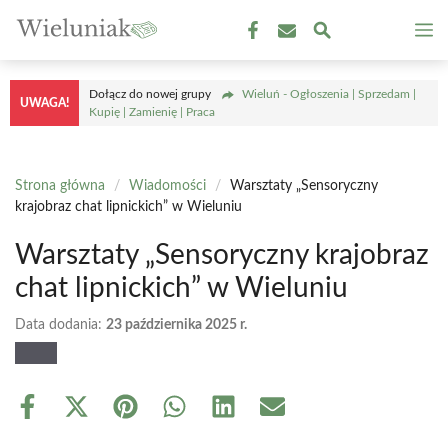
Przejdź
M
do
treści
Dołącz do nowej grupy
Wieluń - Ogłoszenia | Sprzedam |
UWAGA!
Kupię | Zamienię | Praca
Strona główna
/
Wiadomości
/
Warsztaty „Sensoryczny
krajobraz chat lipnickich” w Wieluniu
Warsztaty „Sensoryczny krajobraz
chat lipnickich” w Wieluniu
Data dodania:
23 października 2025 r.
Share
Share
Share
Share
Share
Share
on
on
on
on
on
on
Facebook
X
Pinterest
WhatsApp
LinkedIn
Email