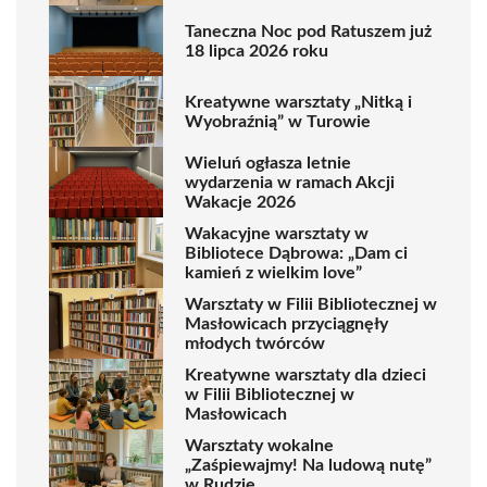
Taneczna Noc pod Ratuszem już
18 lipca 2026 roku
Kreatywne warsztaty „Nitką i
Wyobraźnią” w Turowie
Wieluń ogłasza letnie
wydarzenia w ramach Akcji
Wakacje 2026
Wakacyjne warsztaty w
Bibliotece Dąbrowa: „Dam ci
kamień z wielkim love”
Warsztaty w Filii Bibliotecznej w
Masłowicach przyciągnęły
młodych twórców
Kreatywne warsztaty dla dzieci
w Filii Bibliotecznej w
Masłowicach
Warsztaty wokalne
„Zaśpiewajmy! Na ludową nutę”
w Rudzie