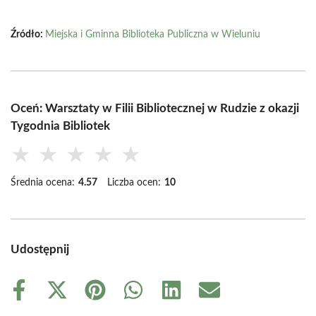
Źródło:
Miejska i Gminna Biblioteka Publiczna w Wieluniu
Oceń: Warsztaty w Filii Bibliotecznej w Rudzie z okazji
Tygodnia Bibliotek
★
★
★
★
★
Średnia ocena:
4.57
Liczba ocen:
10
Udostępnij
Share
Share
Share
Share
Share
Share
on
on
on
on
on
on