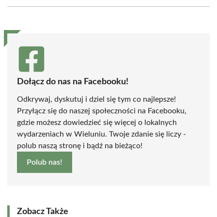
Facebook
X
Pinterest
WhatsApp
LinkedIn
Email
(Twitter)
Dołącz do nas na Facebooku!
Odkrywaj, dyskutuj i dziel się tym co najlepsze!
Przyłącz się do naszej społeczności na Facebooku,
gdzie możesz dowiedzieć się więcej o lokalnych
wydarzeniach w Wieluniu. Twoje zdanie się liczy -
polub naszą stronę i bądź na bieżąco!
Polub nas!
Zobacz Także