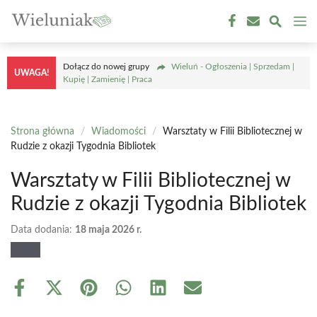
Przejdź
M
do
treści
Dołącz do nowej grupy
Wieluń - Ogłoszenia | Sprzedam |
UWAGA!
Kupię | Zamienię | Praca
Strona główna
/
Wiadomości
/
Warsztaty w Filii Bibliotecznej w
Rudzie z okazji Tygodnia Bibliotek
Warsztaty w Filii Bibliotecznej w
Rudzie z okazji Tygodnia Bibliotek
Data dodania:
18 maja 2026 r.
Share
Share
Share
Share
Share
Share
on
on
on
on
on
on
Facebook
X
Pinterest
WhatsApp
LinkedIn
Email