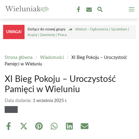
Przejdź
M
do
treści
Dołącz do nowej grupy
Wieluń - Ogłoszenia | Sprzedam |
UWAGA!
Kupię | Zamienię | Praca
Strona główna
/
Wiadomości
/
XI Bieg Pokoju – Uroczystość
Pamięci w Wieluniu
XI Bieg Pokoju – Uroczystość
Pamięci w Wieluniu
Data dodania:
1 września 2025 r.
Share
Share
Share
Share
Share
Share
on
on
on
on
on
on
Facebook
X
Pinterest
WhatsApp
LinkedIn
Email