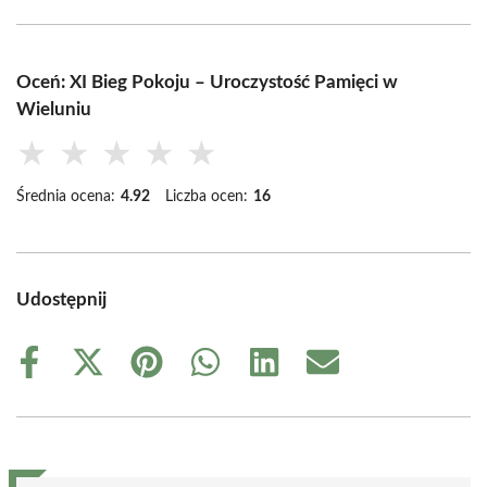
Oceń: XI Bieg Pokoju – Uroczystość Pamięci w
Wieluniu
★
★
★
★
★
Średnia ocena:
4.92
Liczba ocen:
16
Udostępnij
Share
Share
Share
Share
Share
Share
on
on
on
on
on
on
Facebook
X
Pinterest
WhatsApp
LinkedIn
Email
(Twitter)