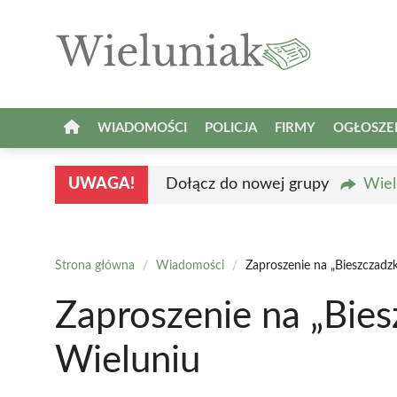
Przejdź
do
treści
WIADOMOŚCI
POLICJA
FIRMY
OGŁOSZE
UWAGA!
Dołącz do nowej grupy
Wiel
Strona główna
/
Wiadomości
/
Zaproszenie na „Bieszczadz
Zaproszenie na „Bies
Wieluniu