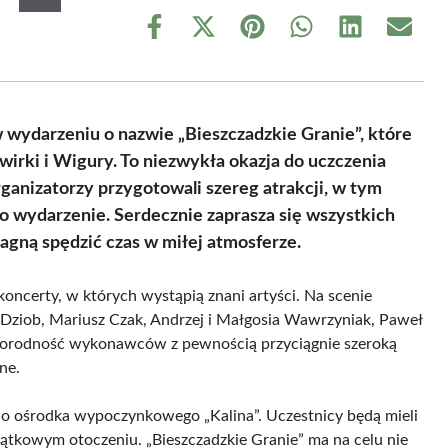
Share
Share
Share
Share
Share
Share
on
on
on
on
on
on
Facebook
X
Pinterest
WhatsApp
LinkedIn
Email
(Twitter)
 wydarzeniu o nazwie „Bieszczadzkie Granie”, które
wirki i Wigury. To niezwykła okazja do uczczenia
anizatorzy przygotowali szereg atrakcji, w tym
to wydarzenie. Serdecznie zaprasza się wszystkich
gną spędzić czas w miłej atmosferze.
oncerty, w których wystąpią znani artyści. Na scenie
o Dziob, Mariusz Czak, Andrzej i Małgosia Wawrzyniak, Paweł
norodność wykonawców z pewnością przyciągnie szeroką
ne.
ę do ośrodka wypoczynkowego „Kalina”. Uczestnicy będą mieli
yjątkowym otoczeniu. „Bieszczadzkie Granie” ma na celu nie