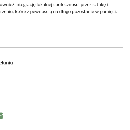
wnież integrację lokalnej społeczności przez sztukę i
rzeniu, które z pewnością na długo pozostanie w pamięci.
eluniu
Share
on
Email