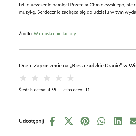
tylko uczczenie pamięci Przemka Chmielewskiego, ale ró
muzykę. Serdecznie zachęca się do udziału w tym wyda
Źródło:
Wieluński dom kultury
Oceń: Zaproszenie na „Bieszczadzkie Granie” w Wi
★
★
★
★
★
Średnia ocena:
4.55
Liczba ocen:
11
Udostępnij
Share
Share
Share
Share
Share
on
on
on
on
on
Facebook
X
Pinterest
WhatsApp
LinkedIn