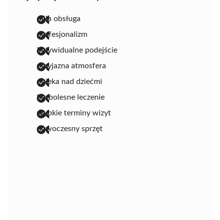
miła obsługa
profesjonalizm
indywidualne podejście
przyjazna atmosfera
opiekа nad dziećmi
bezbolesne leczenie
szybkie terminy wizyt
nowoczesny sprzęt