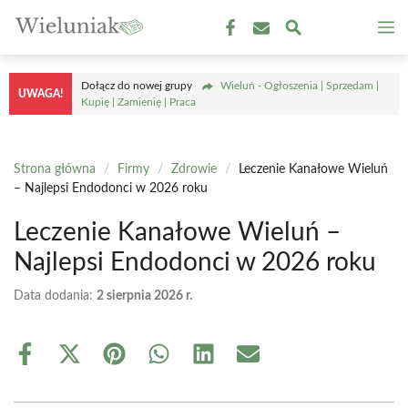
Przejdź
M
do
treści
Dołącz do nowej grupy
Wieluń - Ogłoszenia | Sprzedam |
UWAGA!
Kupię | Zamienię | Praca
Strona główna
/
Firmy
/
Zdrowie
/
Leczenie Kanałowe Wieluń
– Najlepsi Endodonci w 2026 roku
Leczenie Kanałowe Wieluń –
Najlepsi Endodonci w 2026 roku
Data dodania:
2 sierpnia 2026 r.
Share
Share
Share
Share
Share
Share
on
on
on
on
on
on
Facebook
X
Pinterest
WhatsApp
LinkedIn
Email
(Twitter)