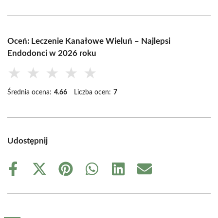
Oceń: Leczenie Kanałowe Wieluń – Najlepsi
Endodonci w 2026 roku
★
★
★
★
★
Średnia ocena:
4.66
Liczba ocen:
7
Udostępnij
Share
Share
Share
Share
Share
Share
on
on
on
on
on
on
Facebook
X
Pinterest
WhatsApp
LinkedIn
Email
(Twitter)