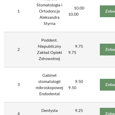
Stomatologia i
10.00
1
Ortodoncja
Zoba
10.00
Aleksandra
Styrna
Poddent.
Niepubliczny
9.75
2
Zoba
Zakład Opieki
9.75
Zdrowotnej
Gabinet
stomatologii
9.50
3
Zoba
mikroskopowej
9.50
Endodental
Dentysta
9.25
4
Zoba