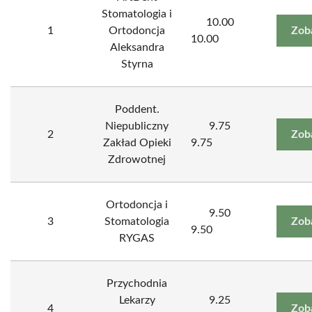
Stomatologia i
10.00
1
Ortodoncja
Zob
10.00
Aleksandra
Styrna
Poddent.
Niepubliczny
9.75
2
Zob
Zakład Opieki
9.75
Zdrowotnej
Ortodoncja i
9.50
3
Stomatologia
Zob
9.50
RYGAS
Przychodnia
Lekarzy
9.25
4
Zob