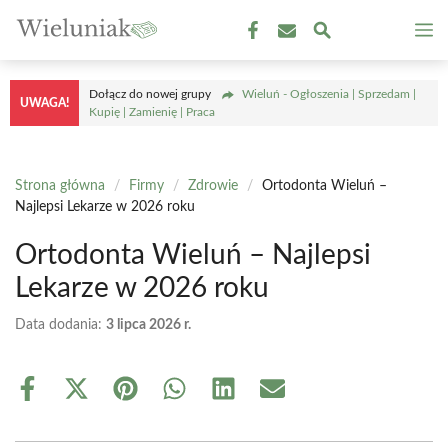
Przejdź
M
do
treści
Dołącz do nowej grupy
Wieluń - Ogłoszenia | Sprzedam |
UWAGA!
Kupię | Zamienię | Praca
Strona główna
/
Firmy
/
Zdrowie
/
Ortodonta Wieluń –
Najlepsi Lekarze w 2026 roku
Ortodonta Wieluń – Najlepsi
Lekarze w 2026 roku
Data dodania:
3 lipca 2026 r.
Share
Share
Share
Share
Share
Share
on
on
on
on
on
on
Facebook
X
Pinterest
WhatsApp
LinkedIn
Email
(Twitter)