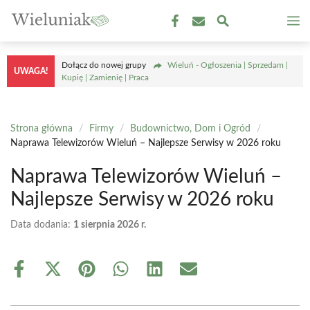
Przejdź
M
do
treści
Dołącz do nowej grupy
Wieluń - Ogłoszenia | Sprzedam |
UWAGA!
Kupię | Zamienię | Praca
Strona główna
/
Firmy
/
Budownictwo, Dom i Ogród
/
Naprawa Telewizorów Wieluń – Najlepsze Serwisy w 2026 roku
Naprawa Telewizorów Wieluń –
Najlepsze Serwisy w 2026 roku
Data dodania:
1 sierpnia 2026 r.
Share
Share
Share
Share
Share
Share
on
on
on
on
on
on
Facebook
X
Pinterest
WhatsApp
LinkedIn
Email
(Twitter)