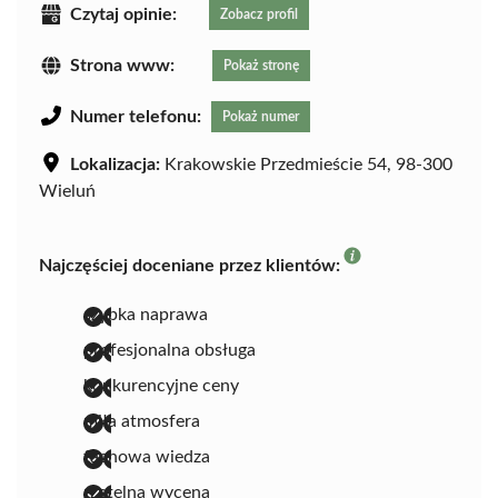
Czytaj opinie:
Zobacz profil
Strona www:
Pokaż stronę
Numer telefonu:
Pokaż numer
Lokalizacja:
Krakowskie Przedmieście 54, 98-300
Wieluń
Najczęściej doceniane przez klientów:
szybka naprawa
profesjonalna obsługa
konkurencyjne ceny
miła atmosfera
fachowa wiedza
rzetelna wycena