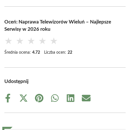
Oceń: Naprawa Telewizorów Wieluń – Najlepsze
Serwisy w 2026 roku
★
★
★
★
★
Średnia ocena:
4.72
Liczba ocen:
22
Udostępnij
Share
Share
Share
Share
Share
Share
on
on
on
on
on
on
Facebook
X
Pinterest
WhatsApp
LinkedIn
Email
(Twitter)