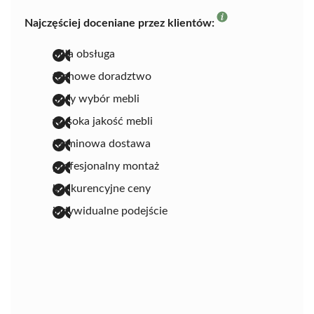
Najczęściej doceniane przez klientów:
miła obsługa
fachowe doradztwo
duży wybór mebli
wysoka jakość mebli
terminowa dostawa
profesjonalny montaż
konkurencyjne ceny
indywidualne podejście