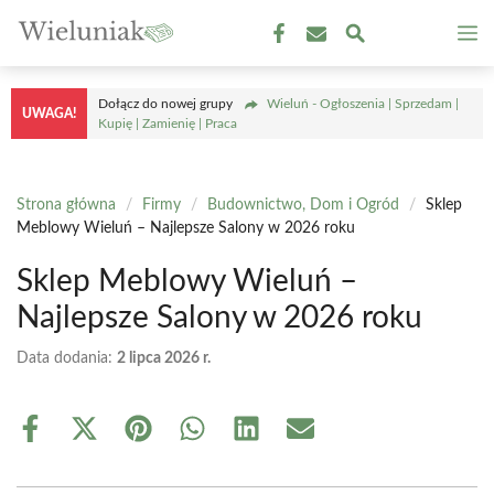
Przejdź
M
do
treści
Dołącz do nowej grupy
Wieluń - Ogłoszenia | Sprzedam |
UWAGA!
Kupię | Zamienię | Praca
Strona główna
/
Firmy
/
Budownictwo, Dom i Ogród
/
Sklep
Meblowy Wieluń – Najlepsze Salony w 2026 roku
Sklep Meblowy Wieluń –
Najlepsze Salony w 2026 roku
Data dodania:
2 lipca 2026 r.
Share
Share
Share
Share
Share
Share
on
on
on
on
on
on
Facebook
X
Pinterest
WhatsApp
LinkedIn
Email
(Twitter)