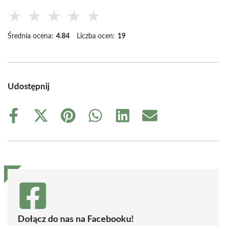
★
★
★
★
★
Średnia ocena:
4.84
Liczba ocen:
19
Udostępnij
Share
Share
Share
Share
Share
Share
on
on
on
on
on
on
Facebook
X
Pinterest
WhatsApp
LinkedIn
Email
(Twitter)
Dołącz do nas na Facebooku!