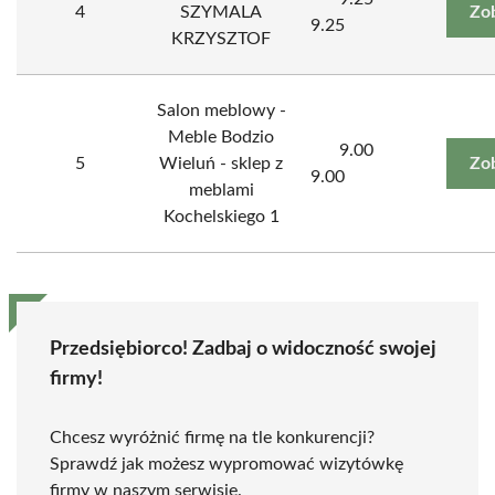
4
SZYMALA
Zo
9.25
KRZYSZTOF
Salon meblowy -
Meble Bodzio
9.00
5
Wieluń - sklep z
Zo
9.00
meblami
Kochelskiego 1
Przedsiębiorco! Zadbaj o widoczność swojej
firmy!
Chcesz wyróżnić firmę na tle konkurencji?
Sprawdź jak możesz wypromować wizytówkę
firmy w naszym serwisie.