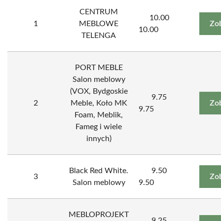
CENTRUM
10.00
1
MEBLOWE
Zo
10.00
TELENGA
PORT MEBLE
Salon meblowy
(VOX, Bydgoskie
9.75
2
Meble, Koło MK
Zo
9.75
Foam, Meblik,
Fameg i wiele
innych)
Black Red White.
9.50
3
Zo
Salon meblowy
9.50
MEBLOPROJEKT
9.25