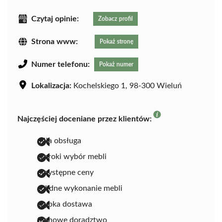
Czytaj opinie:
Zobacz profil
Strona www:
Pokaż stronę
Numer telefonu:
Pokaż numer
Lokalizacja:
Kochelskiego 1, 98-300 Wieluń
Najczęściej doceniane przez klientów:
miła obsługa
szeroki wybór mebli
przystępne ceny
solidne wykonanie mebli
szybka dostawa
fachowe doradztwo