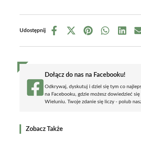
Udostępnij
Share
Share
Share
Share
Share
on
on
on
on
on
Facebook
X
Pinterest
WhatsApp
LinkedIn
(Twitter)
Dołącz do nas na Facebooku!
Odkrywaj, dyskutuj i dziel się tym co najlep
na Facebooku, gdzie możesz dowiedzieć się
Wieluniu. Twoje zdanie się liczy - polub nas
Zobacz Także