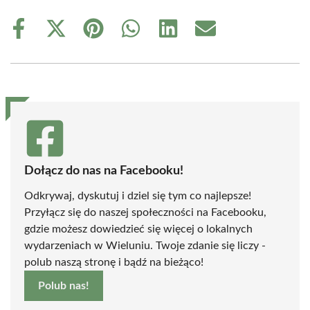
Share
Share
Share
Share
Share
Share
on
on
on
on
on
on
Facebook
X
Pinterest
WhatsApp
LinkedIn
Email
(Twitter)
Dołącz do nas na Facebooku!
Odkrywaj, dyskutuj i dziel się tym co najlepsze!
Przyłącz się do naszej społeczności na Facebooku,
gdzie możesz dowiedzieć się więcej o lokalnych
wydarzeniach w Wieluniu. Twoje zdanie się liczy -
polub naszą stronę i bądź na bieżąco!
Polub nas!