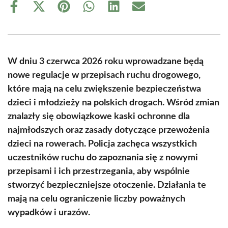
Share
Share
Share
Share
Share
Share
on
on
on
on
on
on
Facebook
X
Pinterest
WhatsApp
LinkedIn
Email
(Twitter)
W dniu 3 czerwca 2026 roku wprowadzane będą
nowe regulacje w przepisach ruchu drogowego,
które mają na celu zwiększenie bezpieczeństwa
dzieci i młodzieży na polskich drogach. Wśród zmian
znalazły się obowiązkowe kaski ochronne dla
najmłodszych oraz zasady dotyczące przewożenia
dzieci na rowerach. Policja zachęca wszystkich
uczestników ruchu do zapoznania się z nowymi
przepisami i ich przestrzegania, aby wspólnie
stworzyć bezpieczniejsze otoczenie. Działania te
mają na celu ograniczenie liczby poważnych
wypadków i urazów.