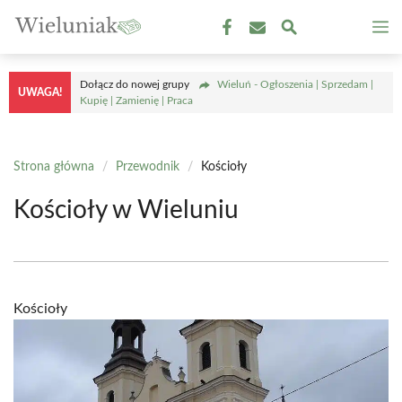
Przejdź
M
do
treści
Dołącz do nowej grupy
Wieluń - Ogłoszenia | Sprzedam |
UWAGA!
Kupię | Zamienię | Praca
Strona główna
/
Przewodnik
/
Kościoły
Kościoły w Wieluniu
Kościoły