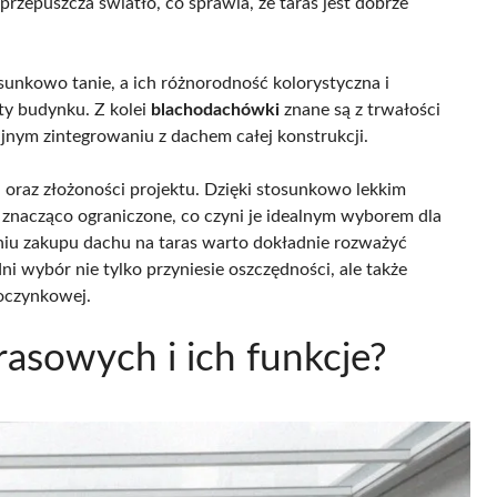
 przepuszcza światło, co sprawia, że taras jest dobrze
osunkowo tanie, a ich różnorodność kolorystyczna i
ty budynku. Z kolei
blachodachówki
znane są z trwałości
nym zintegrowaniu z dachem całej konstrukcji.
 oraz złożoności projektu. Dzięki stosunkowo lekkim
 znacząco ograniczone, co czyni je idealnym wyborem dla
iu zakupu dachu na taras warto dokładnie rozważyć
i wybór nie tylko przyniesie oszczędności, ale także
poczynkowej.
rasowych i ich funkcje?