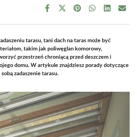
Share
Share
Share
Share
Share
Share
on
on
on
on
on
on
Facebook
X
Pinterest
WhatsApp
LinkedIn
Email
(Twitter)
adaszeniu tarasu, tani dach na taras może być
eriałom, takim jak poliwęglan komorowy,
worzyć przestrzeń chroniącą przed deszczem i
ojego domu. W artykule znajdziesz porady dotyczące
 sobą zadaszenie tarasu.