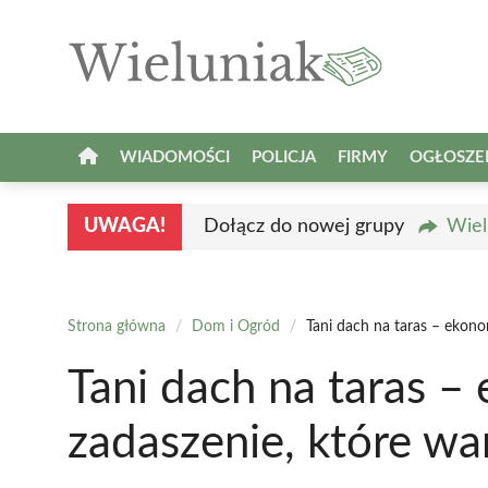
Przejdź
do
treści
WIADOMOŚCI
POLICJA
FIRMY
OGŁOSZE
UWAGA!
Dołącz do nowej grupy
Wiel
Strona główna
/
Dom i Ogród
/
Tani dach na taras – ekono
Tani dach na taras –
zadaszenie, które wa