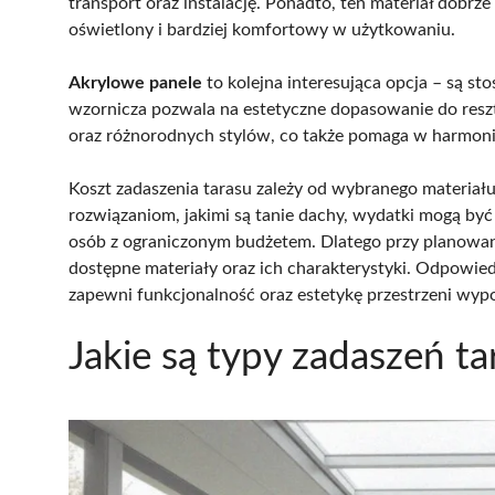
transport oraz instalację. Ponadto, ten materiał dobrze
oświetlony i bardziej komfortowy w użytkowaniu.
Akrylowe panele
to kolejna interesująca opcja – są st
wzornicza pozwala na estetyczne dopasowanie do resz
oraz różnorodnych stylów, co także pomaga w harmonij
Koszt zadaszenia tarasu zależy od wybranego materiału
rozwiązaniom, jakimi są tanie dachy, wydatki mogą być
osób z ograniczonym budżetem. Dlatego przy planowan
dostępne materiały oraz ich charakterystyki. Odpowiedn
zapewni funkcjonalność oraz estetykę przestrzeni wy
Jakie są typy zadaszeń ta