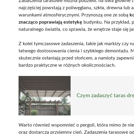
Zadaszenia tarasowe można podzielić na dwa główne 
najczęściej powstają z poliwęglanu, szkła, drewna lub
warunkami atmosferycznymi. Przynoszą one ze sobą
k
znacząco poprawiają estetykę
budynku. Na przykład, p
naturalnego światła, co sprawia, że wnętrze staje się ja
Z kolei tymczasowe zadaszenia, takie jak markizy czy n
łatwego dostosowania cienia i szybkiego demontażu. 
skutecznie osłaniają przed słońcem, a namioty zapewni
bardzo praktyczne w różnych okolicznościach.
Czym zadaszyć taras dr
Warto również wspomnieć o pergoli, która mimo że nie
oraz dostarcza przyjemny cień. Zadaszenia tarasowe 