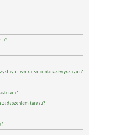
asu?
orzystnymi warunkami atmosferycznymi?
estrzeni?
m zadaszeniem tarasu?
u?