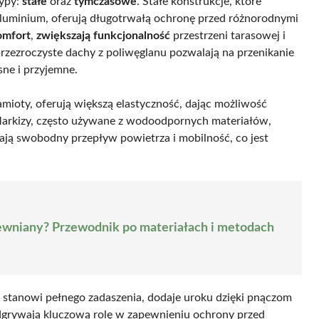
typy:
stałe
oraz
tymczasowe
. Stałe konstrukcje, które
 aluminium, oferują długotrwałą ochronę przed różnorodnymi
omfort
,
zwiększają funkcjonalność
przestrzeni tarasowej i
rzezroczyste dachy z poliwęglanu pozwalają na przenikanie
sne i przyjemne.
amioty, oferują większą elastyczność, dając możliwość
Markizy, często używane z wodoodpornych materiałów,
ają swobodny przepływ powietrza i mobilność, co jest
ewniany? Przewodnik po materiałach i metodach
 stanowi pełnego zadaszenia, dodaje uroku dzięki pnączom
odgrywają kluczową rolę w zapewnieniu ochrony przed