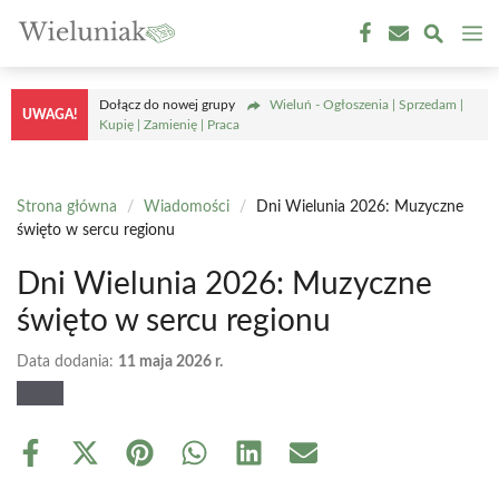
Przejdź
M
do
treści
Dołącz do nowej grupy
Wieluń - Ogłoszenia | Sprzedam |
UWAGA!
Kupię | Zamienię | Praca
Strona główna
/
Wiadomości
/
Dni Wielunia 2026: Muzyczne
święto w sercu regionu
Dni Wielunia 2026: Muzyczne
święto w sercu regionu
Data dodania:
11 maja 2026 r.
Share
Share
Share
Share
Share
Share
on
on
on
on
on
on
Facebook
X
Pinterest
WhatsApp
LinkedIn
Email