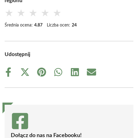
regionu
★
★
★
★
★
Średnia ocena:
4.87
Liczba ocen:
24
Udostępnij
Share
Share
Share
Share
Share
Share
on
on
on
on
on
on
Facebook
X
Pinterest
WhatsApp
LinkedIn
Email
(Twitter)
Dołącz do nas na Facebooku!