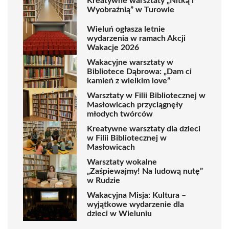
Kreatywne warsztaty „Nitką i
Wyobraźnią” w Turowie
Wieluń ogłasza letnie
wydarzenia w ramach Akcji
Wakacje 2026
Wakacyjne warsztaty w
Bibliotece Dąbrowa: „Dam ci
kamień z wielkim love”
Warsztaty w Filii Bibliotecznej w
Masłowicach przyciągnęły
młodych twórców
Kreatywne warsztaty dla dzieci
w Filii Bibliotecznej w
Masłowicach
Warsztaty wokalne
„Zaśpiewajmy! Na ludową nutę”
w Rudzie
Wakacyjna Misja: Kultura –
wyjątkowe wydarzenie dla
dzieci w Wieluniu