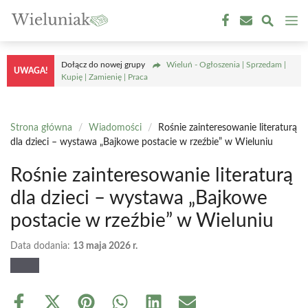
Przejdź
M
do
treści
Dołącz do nowej grupy
Wieluń - Ogłoszenia | Sprzedam |
UWAGA!
Kupię | Zamienię | Praca
Strona główna
/
Wiadomości
/
Rośnie zainteresowanie literaturą
dla dzieci – wystawa „Bajkowe postacie w rzeźbie” w Wieluniu
Rośnie zainteresowanie literaturą
dla dzieci – wystawa „Bajkowe
postacie w rzeźbie” w Wieluniu
Data dodania:
13 maja 2026 r.
Share
Share
Share
Share
Share
Share