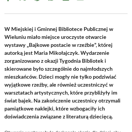
on
on
on
on
on
on
Facebook
X
Pinterest
WhatsApp
LinkedIn
Email
(Twitter)
W Miejskiej i Gminnej Bibliotece Publicznej w
Wieluniu miało miejsce uroczyste otwarcie
wystawy „Bajkowe postacie w rzeźbie”, której
autorką jest Maria Mikołajczyk. Wydarzenie
zorganizowano z okazji Tygodnia Bibliotek i
skierowane było szczególnie do najmłodszych
mieszkańców. Dzieci mogły nie tylko podziwiać
wyjątkowe rzeźby, ale również uczestniczyć w
warsztatach artystycznych, które przybliżyły im
świat bajek. Na zakończenie uczestnicy otrzymali
pamiątkowe naklejki, które wzbogaciły ich
doświadczenia związane z literaturą dziecięcą.