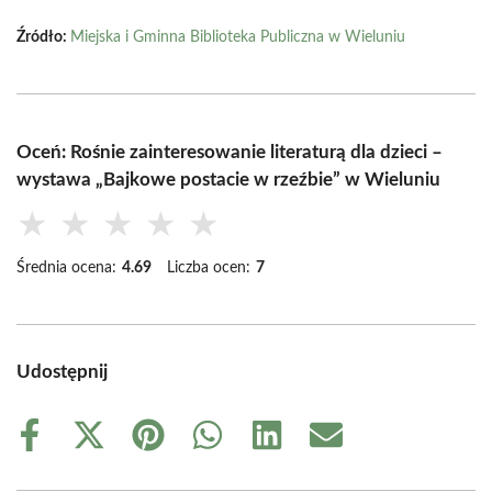
Źródło:
Miejska i Gminna Biblioteka Publiczna w Wieluniu
Oceń: Rośnie zainteresowanie literaturą dla dzieci –
wystawa „Bajkowe postacie w rzeźbie” w Wieluniu
★
★
★
★
★
Średnia ocena:
4.69
Liczba ocen:
7
Udostępnij
Share
Share
Share
Share
Share
Share
on
on
on
on
on
on
Facebook
X
Pinterest
WhatsApp
LinkedIn
Email