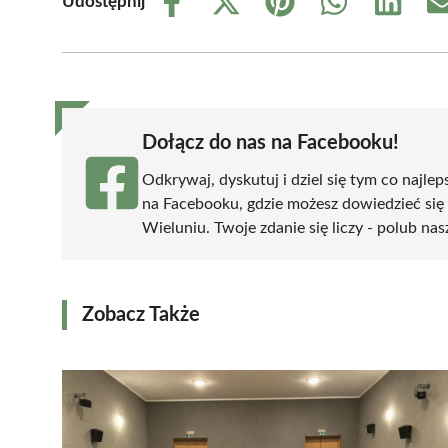
Udostępnij
Share
Share
Share
Share
Share
on
on
on
on
on
Facebook
X
Pinterest
WhatsApp
LinkedIn
(Twitter)
Dołącz do nas na Facebooku!
Odkrywaj, dyskutuj i dziel się tym co najlep
na Facebooku, gdzie możesz dowiedzieć się
Wieluniu. Twoje zdanie się liczy - polub nas
Zobacz Także