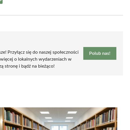
Share
on
Email
sze! Przyłącz się do naszej społeczności
Polub nas!
 więcej o lokalnych wydarzeniach w
zą stronę i bądź na bieżąco!