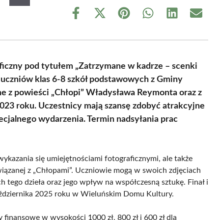
Share
Share
Share
Share
Share
Share
on
on
on
on
on
on
Facebook
X
Pinterest
WhatsApp
LinkedIn
Email
(Twitter)
ficzny pod tytułem „Zatrzymane w kadrze – scenki
o uczniów klas 6-8 szkół podstawowych z Gminy
ne z powieści „Chłopi” Władysława Reymonta oraz z
2023 roku. Uczestnicy mają szansę zdobyć atrakcyjne
ecjalnego wydarzenia. Termin nadsyłania prac
ykazania się umiejętnościami fotograficznymi, ale także
związanej z „Chłopami”. Uczniowie mogą w swoich zdjęciach
h tego dzieła oraz jego wpływ na współczesną sztukę. Finał i
aździernika 2025 roku w Wieluńskim Domu Kultury.
 finansowe w wysokości 1000 zł, 800 zł i 600 zł dla