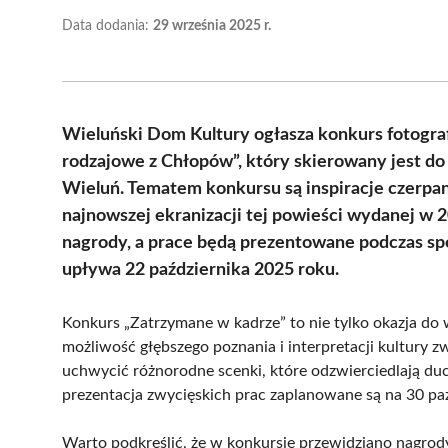
Data dodania:
29 września 2025 r.
Wieluński Dom Kultury ogłasza konkurs fotogra
rodzajowe z Chłopów”, który skierowany jest d
Wieluń. Tematem konkursu są inspiracje czerpa
najnowszej ekranizacji tej powieści wydanej w 
nagrody, a prace będą prezentowane podczas sp
upływa 22 października 2025 roku.
Konkurs „Zatrzymane w kadrze” to nie tylko okazja do w
możliwość głębszego poznania i interpretacji kultury 
uchwycić różnorodne scenki, które odzwierciedlają duc
prezentacja zwycięskich prac zaplanowane są na 30 p
Warto podkreślić, że w konkursie przewidziano nagrody