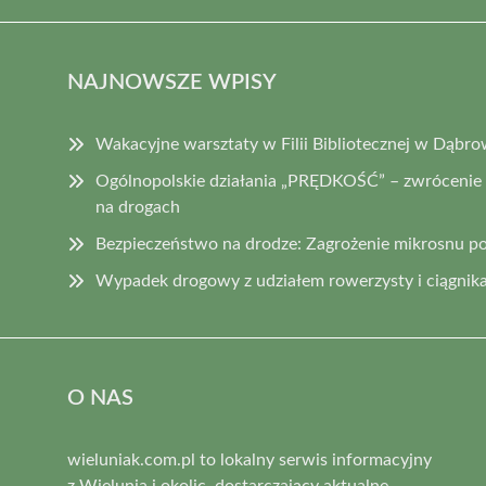
NAJNOWSZE WPISY
Wakacyjne warsztaty w Filii Bibliotecznej w Dąbro
Ogólnopolskie działania „PRĘDKOŚĆ” – zwrócenie
na drogach
Bezpieczeństwo na drodze: Zagrożenie mikrosnu p
Wypadek drogowy z udziałem rowerzysty i ciągnika
O NAS
wieluniak.com.pl to lokalny serwis informacyjny
z Wielunia i okolic, dostarczający aktualne