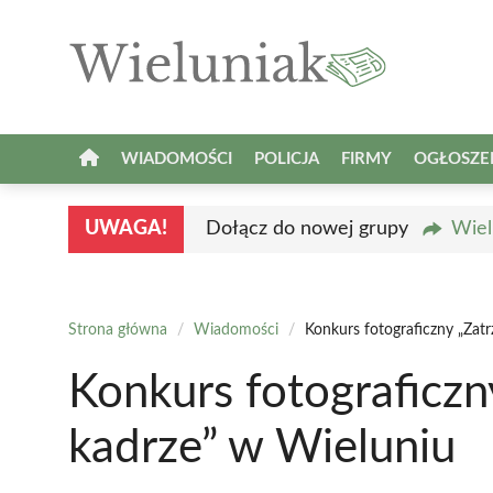
Przejdź
do
treści
WIADOMOŚCI
POLICJA
FIRMY
OGŁOSZE
UWAGA!
Dołącz do nowej grupy
Wiel
Strona główna
/
Wiadomości
/
Konkurs fotograficzny „Zat
Konkurs fotograficz
kadrze” w Wieluniu