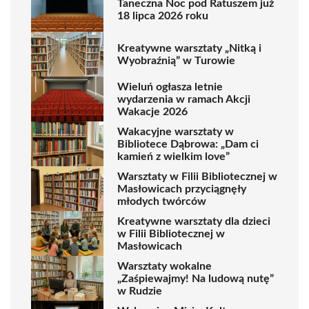
Taneczna Noc pod Ratuszem już
18 lipca 2026 roku
Kreatywne warsztaty „Nitką i
Wyobraźnią” w Turowie
Wieluń ogłasza letnie
wydarzenia w ramach Akcji
Wakacje 2026
Wakacyjne warsztaty w
Bibliotece Dąbrowa: „Dam ci
kamień z wielkim love”
Warsztaty w Filii Bibliotecznej w
Masłowicach przyciągnęły
młodych twórców
Kreatywne warsztaty dla dzieci
w Filii Bibliotecznej w
Masłowicach
Warsztaty wokalne
„Zaśpiewajmy! Na ludową nutę”
w Rudzie