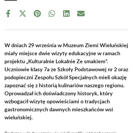
Share
Share
Share
Share
Share
Share
on
on
on
on
on
on
Facebook
X
Pinterest
WhatsApp
LinkedIn
Email
(Twitter)
W dniach 29 września w Muzeum Ziemi Wieluńskiej
miały miejsce dwie wizyty edukacyjne w ramach
projektu „Kulturalnie Lokalnie Ze smakiem”.
Uczniowie klasy 7a ze Szkoły Podstawowej nr 2 oraz
podopieczni Zespołu Szkół Specjalnych mieli okazję
zapoznać się z historią kulinariów naszego regionu.
Oprowadzał ich doświadczony historyk, który
wzbogacił wizytę opowieściami o tradycjach
gastronomicznych dawnych mieszkańców wsi
wieluńskiej.