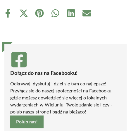
Share
Share
Share
Share
Share
Share
on
on
on
on
on
on
Facebook
X
Pinterest
WhatsApp
LinkedIn
Email
(Twitter)
Dołącz do nas na Facebooku!
Odkrywaj, dyskutuj i dziel się tym co najlepsze!
Przyłącz się do naszej społeczności na Facebooku,
gdzie możesz dowiedzieć się więcej o lokalnych
wydarzeniach w Wieluniu. Twoje zdanie się liczy -
polub naszą stronę i bądź na bieżąco!
Polub nas!