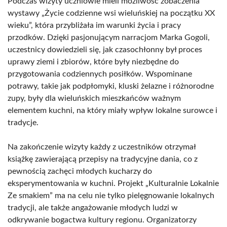
Podczas wizyty uczniowie mieli możliwość zobaczenia
wystawy „Życie codzienne wsi wieluńskiej na początku XX
wieku”, która przybliżała im warunki życia i pracy
przodków. Dzięki pasjonującym narracjom Marka Gogoli,
uczestnicy dowiedzieli się, jak czasochłonny był proces
uprawy ziemi i zbiorów, które były niezbędne do
przygotowania codziennych posiłków. Wspominane
potrawy, takie jak podpłomyki, kluski żelazne i różnorodne
zupy, były dla wieluńskich mieszkańców ważnym
elementem kuchni, na który miały wpływ lokalne surowce i
tradycje.
Na zakończenie wizyty każdy z uczestników otrzymał
książkę zawierającą przepisy na tradycyjne dania, co z
pewnością zachęci młodych kucharzy do
eksperymentowania w kuchni. Projekt „Kulturalnie Lokalnie
Ze smakiem” ma na celu nie tylko pielęgnowanie lokalnych
tradycji, ale także angażowanie młodych ludzi w
odkrywanie bogactwa kultury regionu. Organizatorzy