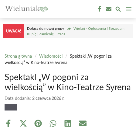
Przejdź
M
do
treści
Dołącz do nowej grupy
Wieluń - Ogłoszenia | Sprzedam |
UWAGA!
Kupię | Zamienię | Praca
Strona główna
/
Wiadomości
/
Spektakl „W pogoni za
wielkością” w Kino-Teatrze Syrena
Spektakl „W pogoni za
wielkością” w Kino-Teatrze Syrena
Data dodania:
2 czerwca 2026 r.
Share
Share
Share
Share
Share
Share
on
on
on
on
on
on
Facebook
X
Pinterest
WhatsApp
LinkedIn
Email