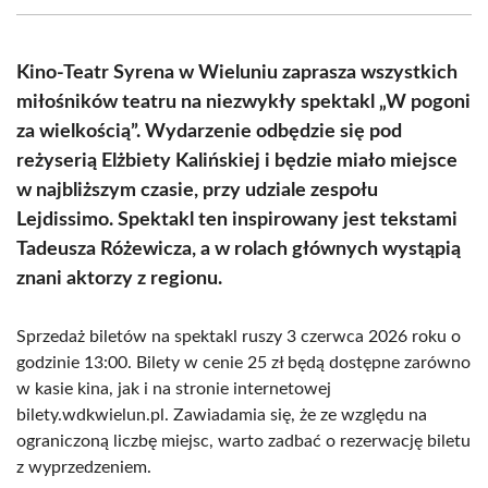
(Twitter)
Kino-Teatr Syrena w Wieluniu zaprasza wszystkich
miłośników teatru na niezwykły spektakl „W pogoni
za wielkością”. Wydarzenie odbędzie się pod
reżyserią Elżbiety Kalińskiej i będzie miało miejsce
w najbliższym czasie, przy udziale zespołu
Lejdissimo. Spektakl ten inspirowany jest tekstami
Tadeusza Różewicza, a w rolach głównych wystąpią
znani aktorzy z regionu.
Sprzedaż biletów na spektakl ruszy 3 czerwca 2026 roku o
godzinie 13:00. Bilety w cenie 25 zł będą dostępne zarówno
w kasie kina, jak i na stronie internetowej
bilety.wdkwielun.pl. Zawiadamia się, że ze względu na
ograniczoną liczbę miejsc, warto zadbać o rezerwację biletu
z wyprzedzeniem.