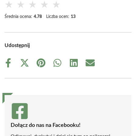
★
★
★
★
★
Średnia ocena:
4.78
Liczba ocen:
13
Udostępnij
Share
Share
Share
Share
Share
Share
on
on
on
on
on
on
Facebook
X
Pinterest
WhatsApp
LinkedIn
Email
(Twitter)
Dołącz do nas na Facebooku!