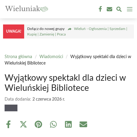
Przejdź
M
do
treści
Dołącz do nowej grupy
Wieluń - Ogłoszenia | Sprzedam |
UWAGA!
Kupię | Zamienię | Praca
Strona główna
/
Wiadomości
/
Wyjątkowy spektakl dla dzieci w
Wieluńskiej Bibliotece
Wyjątkowy spektakl dla dzieci w
Wieluńskiej Bibliotece
Data dodania:
2 czerwca 2026 r.
Share
Share
Share
Share
Share
Share
on
on
on
on
on
on
Facebook
X
Pinterest
WhatsApp
LinkedIn
Email