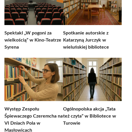
Spektakl „W pogoni za
Spotkanie autorskie z
wielkością” w Kino-Teatrze
Katarzyną Jurczyk w
Syrena
wieluńskiej bibliotece
Występ Zespołu
Ogólnopolska akcja „Tata
Śpiewaczego Czeremcha na
też czyta” w Bibliotece w
VI Dniach Pola w
Turowie
Masłowicach