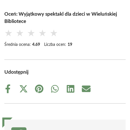
Oceń: Wyjątkowy spektakl dla dzieci w Wieluńskiej
Bibliotece
★
★
★
★
★
Średnia ocena:
4.69
Liczba ocen:
19
Udostępnij
Share
Share
Share
Share
Share
Share
on
on
on
on
on
on
Facebook
X
Pinterest
WhatsApp
LinkedIn
Email
(Twitter)