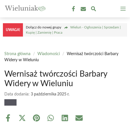
Przejdź
M
do
treści
Dołącz do nowej grupy
Wieluń - Ogłoszenia | Sprzedam |
UWAGA!
Kupię | Zamienię | Praca
Strona główna
/
Wiadomości
/
Wernisaż twórczości Barbary
Widery w Wieluniu
Wernisaż twórczości Barbary
Widery w Wieluniu
Data dodania:
3 października 2025 r.
Share
Share
Share
Share
Share
Share
on
on
on
on
on
on
Facebook
X
Pinterest
WhatsApp
LinkedIn
Email