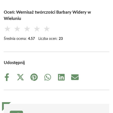
Oceń: Wernisaż twórczości Barbary Widery w
Wieluniu
★
★
★
★
★
Średnia ocena:
4.57
Liczba ocen:
23
Udostępnij
Share
Share
Share
Share
Share
Share
on
on
on
on
on
on
Facebook
X
Pinterest
WhatsApp
LinkedIn
Email
(Twitter)