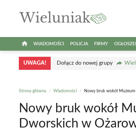
Przejdź
do
treści
WIADOMOŚCI
POLICJA
FIRMY
OGŁOSZE
UWAGA!
Dołącz do nowej grupy
Wiel
Strona główna
/
Wiadomości
/
Nowy bruk wokół Muzeum 
Nowy bruk wokół M
Dworskich w Ożarow