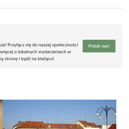
on
Email
sze! Przyłącz się do naszej społeczności
Polub nas!
 więcej o lokalnych wydarzeniach w
zą stronę i bądź na bieżąco!