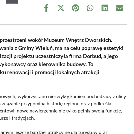
Share
Share
Share
Share
Share
Share
on
on
on
on
on
on
Facebook
X
Pinterest
WhatsApp
LinkedIn
Email
(Twitter)
i przestrzeni wokół Muzeum Wnętrz Dworskich.
wania z Gminy Wieluń, ma na celu poprawę estetyki
zacji projektu uczestniczyła firma Dorbud, a jego
 wykonawcy oraz kierownika budowy. To
u renowacji i promocji lokalnych atrakcji
enowych, wykorzystano niezwykły kamień pochodzący z ulicy
wiązanie przypomina historię regionu oraz podkreśla
mentowi, nowe nawierzchnie nie tylko pełnią swoją funkcję,
rze i tradycjach.
mym jeszcze bardziej atrakcyjne dla turystów oraz