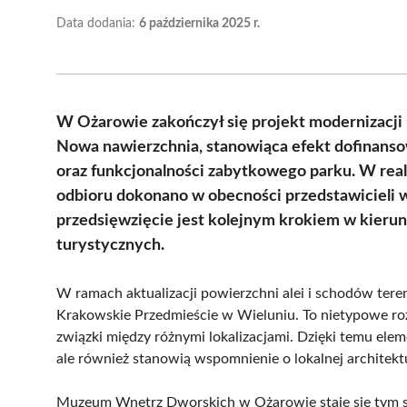
Data dodania:
6 października 2025 r.
W Ożarowie zakończył się projekt modernizacj
Nowa nawierzchnia, stanowiąca efekt dofinanso
oraz funkcjonalności zabytkowego parku. W reali
odbioru dokonano w obecności przedstawicieli
przedsięwzięcie jest kolejnym krokiem w kierunk
turystycznych.
W ramach aktualizacji powierzchni alei i schodów ter
Krakowskie Przedmieście w Wieluniu. To nietypowe roz
związki między różnymi lokalizacjami. Dzięki temu ele
ale również stanowią wspomnienie o lokalnej architektu
Muzeum Wnętrz Dworskich w Ożarowie staje się tym sa