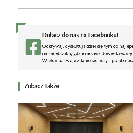
on
on
on
on
on
Facebook
X
Pinterest
WhatsApp
LinkedIn
(Twitter)
Dołącz do nas na Facebooku!
Odkrywaj, dyskutuj i dziel się tym co najlep
na Facebooku, gdzie możesz dowiedzieć się
Wieluniu. Twoje zdanie się liczy - polub nas
Zobacz Także