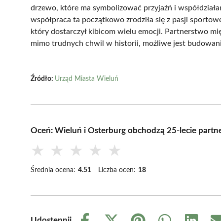
drzewo, które ma symbolizować przyjaźń i współdziała
współpraca ta początkowo zrodziła się z pasji sportow
który dostarczył kibicom wielu emocji. Partnerstwo m
mimo trudnych chwil w historii, możliwe jest budowani
Źródło:
Urząd Miasta Wieluń
Oceń: Wieluń i Osterburg obchodzą 25-lecie partn
★
★
★
★
★
Średnia ocena:
4.51
Liczba ocen:
18
Udostępnij