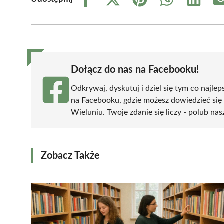
Share
Share
Share
Share
Share
on
on
on
on
on
Facebook
X
Pinterest
WhatsApp
LinkedIn
(Twitter)
Dołącz do nas na Facebooku!
Odkrywaj, dyskutuj i dziel się tym co najlep
na Facebooku, gdzie możesz dowiedzieć się
Wieluniu. Twoje zdanie się liczy - polub nas
Zobacz Także