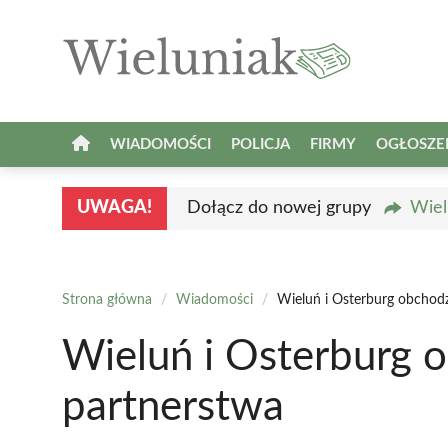
Przejdź
do
treści
WIADOMOŚCI
POLICJA
FIRMY
OGŁOSZE
UWAGA!
Dołącz do nowej grupy
Wiel
Strona główna
/
Wiadomości
/
Wieluń i Osterburg obchodz
Wieluń i Osterburg 
partnerstwa