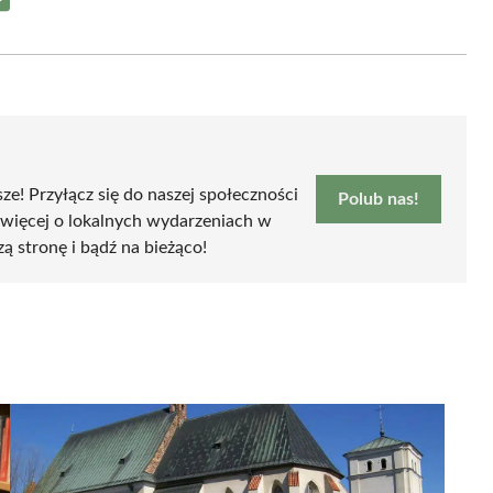
Share
on
Email
sze! Przyłącz się do naszej społeczności
Polub nas!
 więcej o lokalnych wydarzeniach w
zą stronę i bądź na bieżąco!