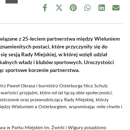
Share
Share
Share
Share
Share
Share
on
on
on
on
on
on
Facebook
X
Pinterest
WhatsApp
LinkedIn
Email
(Twitter)
związane z 25-leciem partnerstwa między Wieluniem
namienitych postaci, które przyczyniły się do
ę sesją Rady Miejskiej, w której wzięli udział
okalnych władz i klubów sportowych. Uroczystości
jąc sportowe korzenie partnerstwa.
strz Paweł Okrasa i burmistrz Osterburga Nico Schulz
artości przyjaźni, które od lat łączą obie społeczności.
istrzowie oraz przewodniczący Rady Miejskiej, którzy
 między Wieluniem a Osterburgiem, wspominając miłe chwile i
wa w Parku Miejskim im. Żwirki i Wigury posadzono