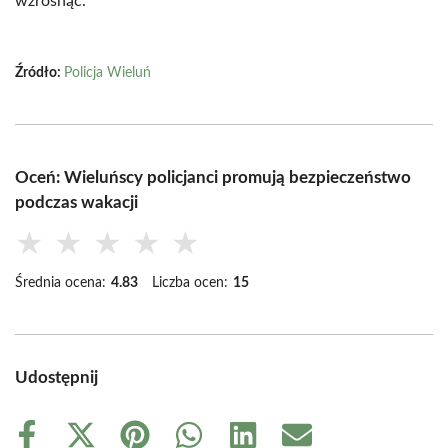
wzrosnąć.
Źródło:
Policja Wieluń
Oceń: Wieluńscy policjanci promują bezpieczeństwo
podczas wakacji
★
★
★
★
★
Średnia ocena:
4.83
Liczba ocen:
15
Udostępnij
Share
Share
Share
Share
Share
Share