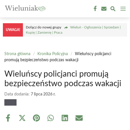
Przejdź
M
do
treści
Dołącz do nowej grupy
Wieluń - Ogłoszenia | Sprzedam |
UWAGA!
Kupię | Zamienię | Praca
Strona główna
/
Kronika Policyjna
/
Wieluńscy policjanci
promują bezpieczeństwo podczas wakacji
Wieluńscy policjanci promują
bezpieczeństwo podczas wakacji
Data dodania:
7 lipca 2026 r.
Share
Share
Share
Share
Share
Share
on
on
on
on
on
on
Facebook
X
Pinterest
WhatsApp
LinkedIn
Email