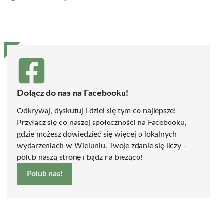
on
on
on
on
on
on
Facebook
X
Pinterest
WhatsApp
LinkedIn
Email
(Twitter)
Dołącz do nas na Facebooku!
Odkrywaj, dyskutuj i dziel się tym co najlepsze!
Przyłącz się do naszej społeczności na Facebooku,
gdzie możesz dowiedzieć się więcej o lokalnych
wydarzeniach w Wieluniu. Twoje zdanie się liczy -
polub naszą stronę i bądź na bieżąco!
Polub nas!