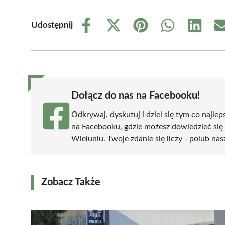
Udostępnij
Share
Share
Share
Share
Share
on
on
on
on
on
Facebook
X
Pinterest
WhatsApp
LinkedIn
(Twitter)
Dołącz do nas na Facebooku!
Odkrywaj, dyskutuj i dziel się tym co najlep
na Facebooku, gdzie możesz dowiedzieć się
Wieluniu. Twoje zdanie się liczy - polub nas
Zobacz Także