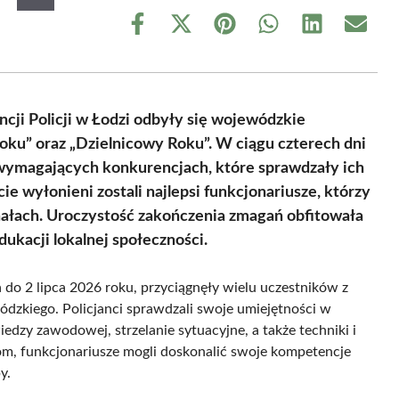
Share
Share
Share
Share
Share
Share
on
on
on
on
on
on
Facebook
X
Pinterest
WhatsApp
LinkedIn
Email
(Twitter)
ji Policji w Łodzi odbyły się wojewódzkie
oku” oraz „Dzielnicowy Roku”. W ciągu czterech dni
w wymagających konkurencjach, które sprawdzały ich
e wyłonieni zostali najlepsi funkcjonariusze, którzy
nałach. Uroczystość zakończenia zmagań obfitowała
dukacji lokalnej społeczności.
 do 2 lipca 2026 roku, przyciągnęły wielu uczestników z
ódzkiego. Policjanci sprawdzali swoje umiejętności w
edzy zawodowej, strzelanie sytuacyjne, a także techniki i
om, funkcjonariusze mogli doskonalić swoje kompetencje
y.