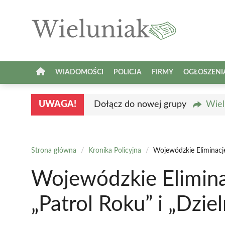
Przejdź
do
treści
WIADOMOŚCI
POLICJA
FIRMY
OGŁOSZENI
UWAGA!
Dołącz do nowej grupy
Wiel
Strona główna
/
Kronika Policyjna
/
Wojewódzkie Eliminacje
Wojewódzkie Elimina
„Patrol Roku” i „Dzi