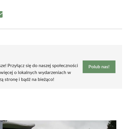
Share
on
Email
sze! Przyłącz się do naszej społeczności
Polub nas!
 więcej o lokalnych wydarzeniach w
zą stronę i bądź na bieżąco!