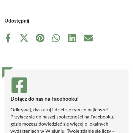
Udostępnij
Share
Share
Share
Share
Share
Share
on
on
on
on
on
on
Facebook
X
Pinterest
WhatsApp
LinkedIn
Email
(Twitter)
Dołącz do nas na Facebooku!
Odkrywaj, dyskutuj i dziel się tym co najlepsze!
Przyłącz się do naszej społeczności na Facebooku,
gdzie możesz dowiedzieć się więcej o lokalnych
wydarzeniach w Wieluniu. Twoje zdanie się liczy -