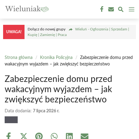
Przejdź
M
do
treści
Dołącz do nowej grupy
Wieluń - Ogłoszenia | Sprzedam |
UWAGA!
Kupię | Zamienię | Praca
Strona główna
/
Kronika Policyjna
/
Zabezpieczenie domu przed
wakacyjnym wyjazdem – jak zwiększyć bezpieczeństwo
Zabezpieczenie domu przed
wakacyjnym wyjazdem – jak
zwiększyć bezpieczeństwo
Data dodania:
7 lipca 2026 r.
Share
Share
Share
Share
Share
Share