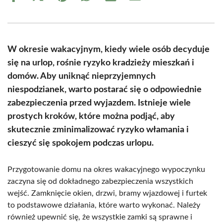
on
on
on
on
on
on
Facebook
X
Pinterest
WhatsApp
LinkedIn
Email
(Twitter)
W okresie wakacyjnym, kiedy wiele osób decyduje
się na urlop, rośnie ryzyko kradzieży mieszkań i
domów. Aby uniknąć nieprzyjemnych
niespodzianek, warto postarać się o odpowiednie
zabezpieczenia przed wyjazdem. Istnieje wiele
prostych kroków, które można podjąć, aby
skutecznie zminimalizować ryzyko włamania i
cieszyć się spokojem podczas urlopu.
Przygotowanie domu na okres wakacyjnego wypoczynku
zaczyna się od dokładnego zabezpieczenia wszystkich
wejść. Zamknięcie okien, drzwi, bramy wjazdowej i furtek
to podstawowe działania, które warto wykonać. Należy
również upewnić się, że wszystkie zamki są sprawne i