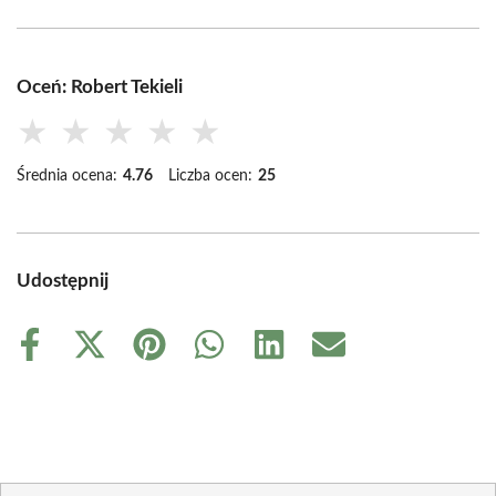
Oceń: Robert Tekieli
★
★
★
★
★
Średnia ocena:
4.76
Liczba ocen:
25
Udostępnij
Share
Share
Share
Share
Share
Share
on
on
on
on
on
on
Facebook
X
Pinterest
WhatsApp
LinkedIn
Email
(Twitter)