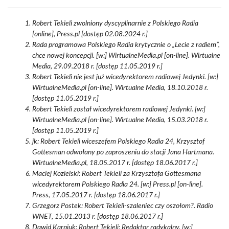
Robert Tekieli zwolniony dyscyplinarnie z Polskiego Radia
[online], Press.pl [dostęp 02.08.2024 r.]
Rada programowa Polskiego Radia krytycznie o „Lecie z radiem”,
chce nowej koncepcji. [w:] WirtualneMedia.pl [on-line]. Wirtualne
Media, 29.09.2018 r. [dostęp 11.05.2019 r.]
Robert Tekieli nie jest już wicedyrektorem radiowej Jedynki. [w:]
WirtualneMedia.pl [on-line]. Wirtualne Media, 18.10.2018 r.
[dostęp 11.05.2019 r.]
Robert Tekieli został wicedyrektorem radiowej Jedynki. [w:]
WirtualneMedia.pl [on-line]. Wirtualne Media, 15.03.2018 r.
[dostęp 11.05.2019 r.]
jk: Robert Tekieli wiceszefem Polskiego Radia 24, Krzysztof
Gottesman odwołany po zaproszeniu do stacji Jana Hartmana.
WirtualneMedia.pl, 18.05.2017 r. [dostęp 18.06.2017 r.]
Maciej Kozielski: Robert Tekieli za Krzysztofa Gottesmana
wicedyrektorem Polskiego Radia 24. [w:] Press.pl [on-line].
Press, 17.05.2017 r. [dostęp 18.06.2017 r.]
Grzegorz Postek: Robert Tekieli-szaleniec czy oszołom?. Radio
WNET, 15.01.2013 r. [dostęp 18.06.2017 r.]
Dawid Karpiuk: Robert Tekieli: Redaktor radykalny. [w:]