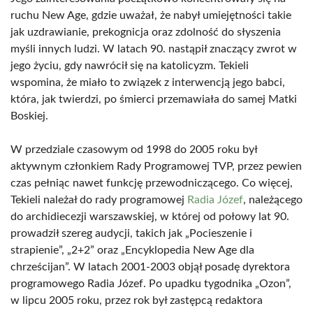
ruchu New Age, gdzie uważał, że nabył umiejętności takie
jak uzdrawianie, prekognicja oraz zdolność do słyszenia
myśli innych ludzi. W latach 90. nastąpił znaczący zwrot w
jego życiu, gdy nawrócił się na katolicyzm. Tekieli
wspomina, że miało to związek z interwencją jego babci,
która, jak twierdzi, po śmierci przemawiała do samej Matki
Boskiej.
W przedziale czasowym od 1998 do 2005 roku był
aktywnym członkiem Rady Programowej TVP, przez pewien
czas pełniąc nawet funkcję przewodniczącego. Co więcej,
Tekieli należał do rady programowej
Radia Józef
, należącego
do archidiecezji warszawskiej, w której od połowy lat 90.
prowadził szereg audycji, takich jak „Pocieszenie i
strapienie”, „2+2” oraz „Encyklopedia New Age dla
chrześcijan”. W latach 2001-2003 objął posadę dyrektora
programowego Radia Józef. Po upadku tygodnika „Ozon”,
w lipcu 2005 roku, przez rok był zastępcą redaktora