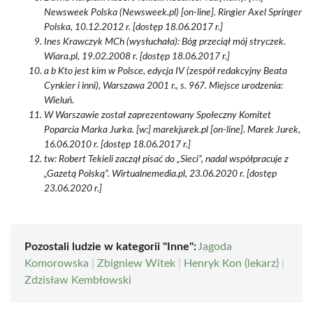
Newsweek Polska (Newsweek.pl) [on-line]. Ringier Axel Springer
Polska, 10.12.2012 r. [dostęp 18.06.2017 r.]
Ines Krawczyk MCh (wysłuchała): Bóg przeciął mój stryczek.
Wiara.pl, 19.02.2008 r. [dostęp 18.06.2017 r.]
a b Kto jest kim w Polsce, edycja IV (zespół redakcyjny Beata
Cynkier i inni), Warszawa 2001 r., s. 967. Miejsce urodzenia:
Wieluń.
W Warszawie został zaprezentowany Społeczny Komitet
Poparcia Marka Jurka. [w:] marekjurek.pl [on-line]. Marek Jurek,
16.06.2010 r. [dostęp 18.06.2017 r.]
tw: Robert Tekieli zaczął pisać do „Sieci”, nadal współpracuje z
„Gazetą Polską”. Wirtualnemedia.pl, 23.06.2020 r. [dostęp
23.06.2020 r.]
Pozostali ludzie w kategorii "Inne":
Jagoda
Komorowska
|
Zbigniew Witek
|
Henryk Kon (lekarz)
|
Zdzisław Kembłowski