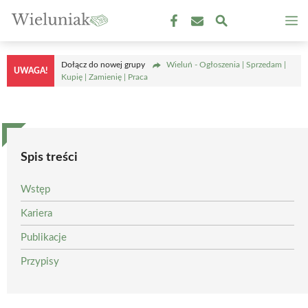
Przejdź
M
do
treści
Dołącz do nowej grupy
Wieluń - Ogłoszenia | Sprzedam |
UWAGA!
Kupię | Zamienię | Praca
Spis treści
Wstęp
Kariera
Publikacje
Przypisy