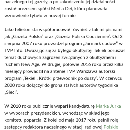
naczelnego tej gazety, a po zakończeniu jej działalności
został prezesem spółki Media Dei, która planowała
wznowienie tytułu w nowej formie.
Jako felietonista współpracował również z takimi pismami
jak „Gazeta Polska” oraz „Gazeta Polska Codziennie”. Od 3
sierpnia 2007 roku prowadził program „Jarmark cudów” w
TVP Info. Uważając się za byłego okultystę, Tekieli poruszał
temat duchowych zagrożeń związanych z okultyzmem i
ruchem New Age. W drugiej połowie 2016 roku przez kilka
miesięcy prowadził na antenie TVP Warszawa autorski
program „Tekieli. Krótki przewodnik po duszy”. W czerwcu
2020 roku dołączył do grona stałych autorów tygodnika
„Sieci”.
W 2010 roku publicznie wsparł kandydaturę
Marka Jurka
w wyborach prezydenckich, wchodząc w skład jego
komitetu poparcia. Z kolei od maja 2017 roku pełnił rolę
zastępcy redaktora naczelnego w stacji radiowej
Polskie