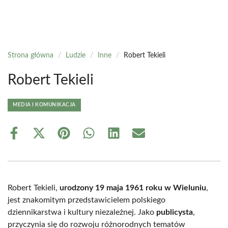
Strona główna
/
Ludzie
/
Inne
/
Robert Tekieli
Robert Tekieli
MEDIA I KOMUNIKACJA
Share
Share
Share
Share
Share
Share
on
on
on
on
on
on
Facebook
X
Pinterest
WhatsApp
LinkedIn
Email
(Twitter)
Robert Tekieli,
urodzony 19 maja 1961 roku w Wieluniu
,
jest znakomitym przedstawicielem polskiego
dziennikarstwa i kultury niezależnej. Jako
publicysta
,
przyczynia się do rozwoju różnorodnych tematów