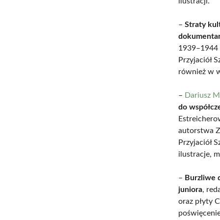
ilustracji.
–
Straty ku
dokumentam
1939–1944 w
Przyjaciół 
również w we
–
Dariusz M
do współcz
Estreichero
autorstwa Z
Przyjaciół 
ilustracje,
–
Burzliwe 
juniora
, re
oraz płyty 
poświęcenie