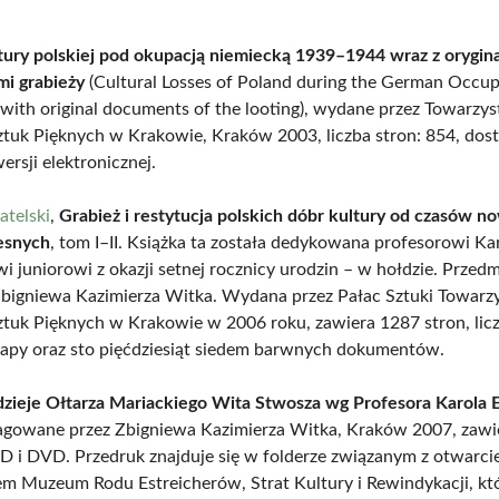
ltury polskiej pod okupacją niemiecką 1939–1944 wraz z orygin
i grabieży
(Cultural Losses of Poland during the German Occup
ith original documents of the looting), wydane przez Towarzy
Sztuk Pięknych w Krakowie, Kraków 2003, liczba stron: 854, dos
rsji elektronicznej.
atelski
,
Grabież i restytucja polskich dóbr kultury od czasów 
esnych
, tom I–II. Książka ta została dedykowana profesorowi Ka
wi juniorowi z okazji setnej rocznicy urodzin – w hołdzie. Prze
bigniewa Kazimierza Witka. Wydana przez Pałac Sztuki Towarz
Sztuk Pięknych w Krakowie w 2006 roku, zawiera 1287 stron, lic
 mapy oraz sto pięćdziesiąt siedem barwnych dokumentów.
dzieje Ołtarza Mariackiego Wita Stwosza wg Profesora Karola E
dagowane przez Zbigniewa Kazimierza Witka, Kraków 2007, zawi
CD i DVD. Przedruk znajduje się w folderze związanym z otwarci
m Muzeum Rodu Estreicherów, Strat Kultury i Rewindykacji, kt