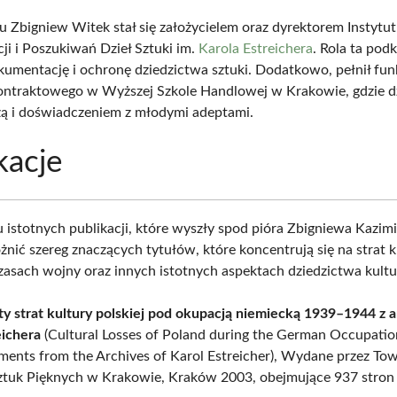
 Zbigniew Witek stał się założycielem oraz dyrektorem Instytu
i i Poszukiwań Dzieł Sztuki im.
Karola Estreichera
. Rola ta podk
umentację i ochronę dziedzictwa sztuki. Dodatkowo, pełnił fun
ontraktowego w Wyższej Szkole Handlowej w Krakowie, gdzie dzi
ą i doświadczeniem z młodymi adeptami.
kacje
 istotnych publikacji, które wyszły spod pióra Zbigniewa Kazim
nić szereg znaczących tytułów, które koncentrują się na strat k
czasach wojny oraz innych istotnych aspektach dziedzictwa kult
 strat kultury polskiej pod okupacją niemiecką 1939–1944 z
eichera
(Cultural Losses of Poland during the German Occupati
ents from the Archives of Karol Estreicher), Wydane przez To
Sztuk Pięknych w Krakowie, Kraków 2003, obejmujące 937 stron