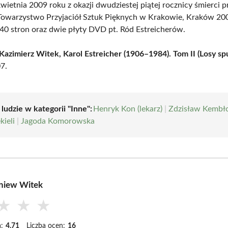
wietnia 2009 roku z okazji dwudziestej piątej rocznicy śmierci p
owarzystwo Przyjaciół Sztuk Pięknych w Krakowie, Kraków 20
40 stron oraz dwie płyty DVD pt. Ród Estreicherów.
Kazimierz Witek, Karol Estreicher (1906–1984). Tom II (Losy sp
7.
 ludzie w kategorii "Inne":
Henryk Kon (lekarz)
|
Zdzisław Kembł
kieli
|
Jagoda Komorowska
niew Witek
★
★
★
:
4.71
Liczba ocen:
16