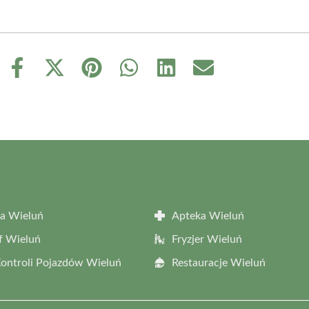
Share
Share
Share
Share
Share
Share
on
on
on
on
on
on
Facebook
X
Pinterest
WhatsApp
LinkedIn
Email
(Twitter)
a Wieluń
Apteka Wieluń
f Wieluń
Fryzjer Wieluń
Kontroli Pojazdów Wieluń
Restauracje Wieluń