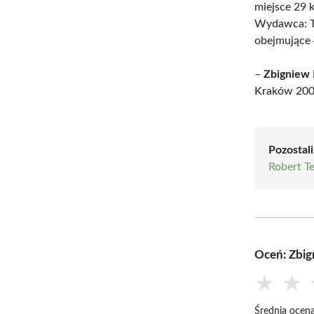
miejsce 29 k
Wydawca: T
obejmujące 
–
Zbigniew 
Kraków 200
Pozostali
Robert Te
Oceń: Zbig
★
★
Średnia ocena