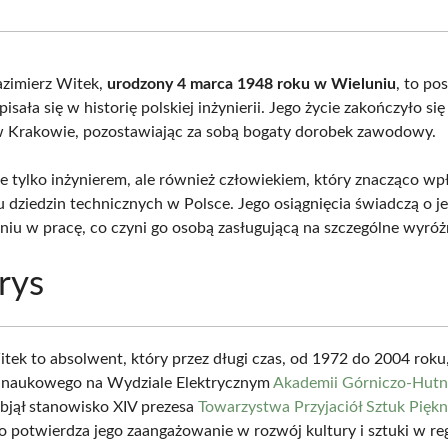
Facebook
X
Pinterest
What
(Twitter)
zimierz Witek,
urodzony 4 marca 1948 roku w Wieluniu
, to po
isała się w historię polskiej inżynierii. Jego życie zakończyło się
 Krakowie, pozostawiając za sobą bogaty dorobek zawodowy.
ie tylko inżynierem, ale również człowiekiem, który znacząco wp
 dziedzin technicznych w Polsce. Jego osiągnięcia świadczą o jeg
iu w pracę, co czyni go osobą zasługującą na szczególne wyróż
rys
tek to absolwent, który przez długi czas, od 1972 do 2004 roku, 
 naukowego na Wydziale Elektrycznym
Akademii Górniczo-Hutn
bjął stanowisko XIV prezesa
Towarzystwa Przyjaciół Sztuk Pięk
o potwierdza jego zaangażowanie w rozwój kultury i sztuki w reg