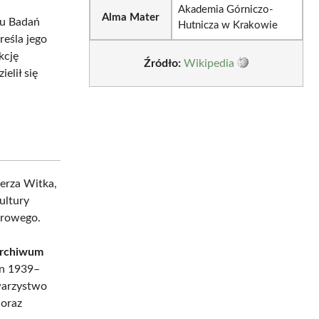
Akademia Górniczo-
Alma Mater
tu Badań
Hutnicza w Krakowie
reśla jego
kcję
Źródło:
Wikipedia
elił się
ierza Witka,
ultury
urowego.
 archiwum
on 1939–
warzystwo
 oraz