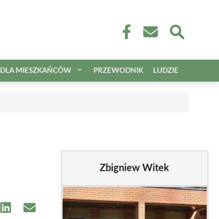
DLA MIESZKAŃCÓW
PRZEWODNIK
LUDZIE
Zbigniew Witek
e
Share
Share
on
on