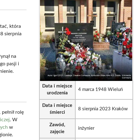
sApp
LinkedIn
Email
stać, która
 8 sierpnia
łynął na
o pasji i
nienie.
Data i miejsce
4 marca 1948 Wieluń
urodzenia
Data i miejsce
8 sierpnia 2023 Kraków
pełnił rolę
śmierci
iczej
. W
Zawód,
nych
w
inżynier
zajęcie
ionie.