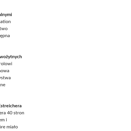
alnymi
ation
stwo
tępna
nowożytnych
rolowi
dmowa
ystwa
zne
streichera
era 40 stron
em i
óre miało