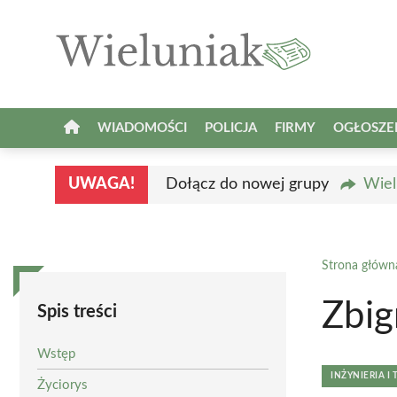
Przejdź
do
treści
WIADOMOŚCI
POLICJA
FIRMY
OGŁOSZE
UWAGA!
Dołącz do nowej grupy
Wiel
Strona główn
Zbig
Spis treści
Wstęp
INŻYNIERIA I
Życiorys