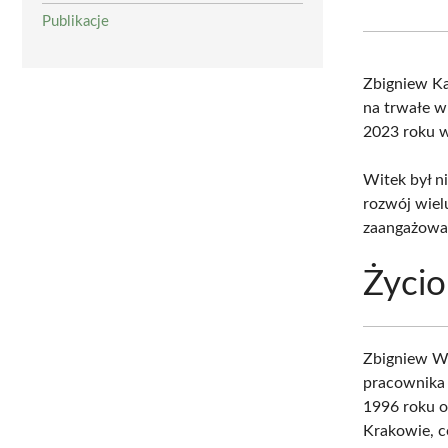
Publikacje
Zbigniew Ka
na trwałe wp
2023 roku w
Witek był n
rozwój wielu
zaangażowan
Życio
Zbigniew Wi
pracownika
1996 roku o
Krakowie, c