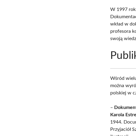
W 1997 roku
Dokumentacj
wkład w dok
profesora k
swoją wiedz
Publi
Wśród wielu
można wyróż
polskiej w 
–
Dokumenty
Karola Estr
1944. Docum
Przyjaciół 