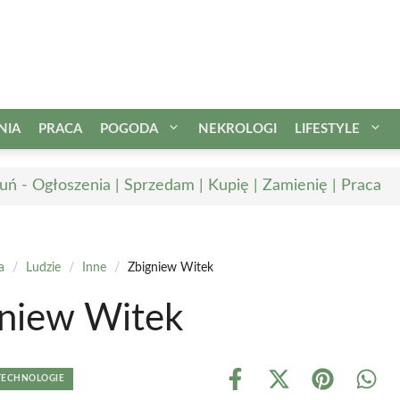
NIA
PRACA
POGODA
NEKROLOGI
LIFESTYLE
uń - Ogłoszenia | Sprzedam | Kupię | Zamienię | Praca
a
/
Ludzie
/
Inne
/
Zbigniew Witek
niew Witek
 TECHNOLOGIE
Share
Share
Share
Shar
on
on
on
on