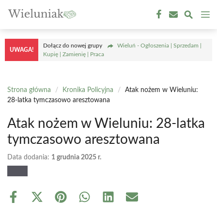
Przejdź
M
do
treści
Dołącz do nowej grupy
Wieluń - Ogłoszenia | Sprzedam |
UWAGA!
Kupię | Zamienię | Praca
Strona główna
/
Kronika Policyjna
/
Atak nożem w Wieluniu:
28-latka tymczasowo aresztowana
Atak nożem w Wieluniu: 28-latka
tymczasowo aresztowana
Data dodania:
1 grudnia 2025 r.
Share
Share
Share
Share
Share
Share
on
on
on
on
on
on
Facebook
X
Pinterest
WhatsApp
LinkedIn
Email