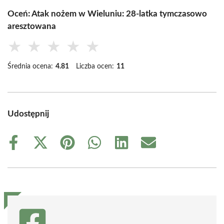
Oceń: Atak nożem w Wieluniu: 28-latka tymczasowo
aresztowana
★
★
★
★
★
Średnia ocena:
4.81
Liczba ocen:
11
Udostępnij
Share
Share
Share
Share
Share
Share
on
on
on
on
on
on
Facebook
X
Pinterest
WhatsApp
LinkedIn
Email
(Twitter)