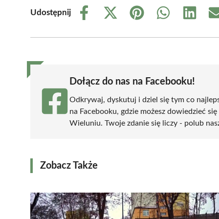
Udostępnij
Share
Share
Share
Share
Share
on
on
on
on
on
Facebook
X
Pinterest
WhatsApp
LinkedIn
(Twitter)
Dołącz do nas na Facebooku!
Odkrywaj, dyskutuj i dziel się tym co najlep
na Facebooku, gdzie możesz dowiedzieć się
Wieluniu. Twoje zdanie się liczy - polub nas
Zobacz Także