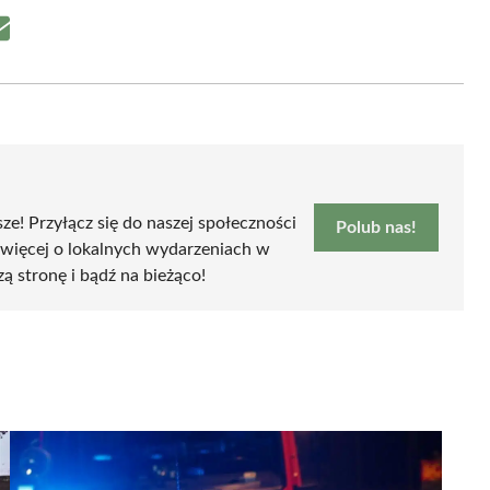
Share
on
Email
sze! Przyłącz się do naszej społeczności
Polub nas!
 więcej o lokalnych wydarzeniach w
zą stronę i bądź na bieżąco!