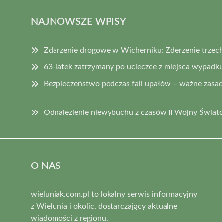
NAJNOWSZE WPISY
Zdarzenie drogowe w Wicherniku: Zderzenie trzec
63-latek zatrzymany po ucieczce z miejsca wypadk
Bezpieczeństwo podczas fali upałów – ważne zasad
Odnalezienie niewybuchu z czasów II Wojny Świat
O NAS
wieluniak.com.pl to lokalny serwis informacyjny
z Wielunia i okolic, dostarczający aktualne
wiadomości z regionu.