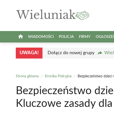
Przejdź
do
treści
WIADOMOŚCI
POLICJA
FIRMY
OGŁOSZE
UWAGA!
Dołącz do nowej grupy
Wiel
Strona główna
/
Kronika Policyjna
/
Bezpieczeństwo dzieci
Bezpieczeństwo dzie
Kluczowe zasady dla