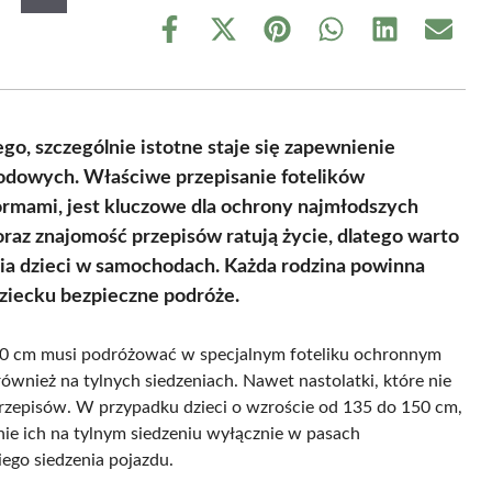
Share
Share
Share
Share
Share
Share
on
on
on
on
on
on
Facebook
X
Pinterest
WhatsApp
LinkedIn
Email
(Twitter)
, szczególnie istotne staje się zapewnienie
odowych. Właściwe przepisanie fotelików
mami, jest kluczowe dla ochrony najmłodszych
az znajomość przepisów ratują życie, dlatego warto
ia dzieci w samochodach. Każda rodzina powinna
ziecku bezpieczne podróże.
150 cm musi podróżować w specjalnym foteliku ochronnym
wnież na tylnych siedzeniach. Nawet nastolatki, które nie
rzepisów. W przypadku dzieci o wzroście od 135 do 150 cm,
nie ich na tylnym siedzeniu wyłącznie w pasach
iego siedzenia pojazdu.