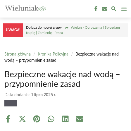
Przejdź
M
do
treści
Dołącz do nowej grupy
Wieluń - Ogłoszenia | Sprzedam |
UWAGA!
Kupię | Zamienię | Praca
Strona główna
/
Kronika Policyjna
/
Bezpieczne wakacje nad
wodą – przypomnienie zasad
Bezpieczne wakacje nad wodą –
przypomnienie zasad
Data dodania:
1 lipca 2025 r.
Share
Share
Share
Share
Share
Share
on
on
on
on
on
on
Facebook
X
Pinterest
WhatsApp
LinkedIn
Email