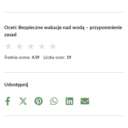
Oceń: Bezpieczne wakacje nad wodą – przypomnienie
zasad
★
★
★
★
★
Średnia ocena:
4.59
Liczba ocen:
19
Udostępnij
Share
Share
Share
Share
Share
Share
on
on
on
on
on
on
Facebook
X
Pinterest
WhatsApp
LinkedIn
Email
(Twitter)