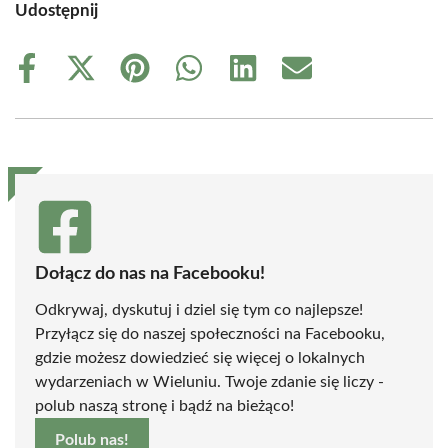
Udostępnij
Share
Share
Share
Share
Share
Share
on
on
on
on
on
on
Facebook
X
Pinterest
WhatsApp
LinkedIn
Email
(Twitter)
Dołącz do nas na Facebooku!
Odkrywaj, dyskutuj i dziel się tym co najlepsze!
Przyłącz się do naszej społeczności na Facebooku,
gdzie możesz dowiedzieć się więcej o lokalnych
wydarzeniach w Wieluniu. Twoje zdanie się liczy -
polub naszą stronę i bądź na bieżąco!
Polub nas!