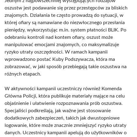
Jednym z najpowszechniej występujących rodzajów
oszustw jest podawanie się przez przestępców za bliskich
znajomych. Działania te często prowadzą do sytuacji, w
której ofiary są namawiane do niezwłocznego przesłania
pieniędzy, wykorzystując m.in. system płatności BLIK. Po
odebraniu kontroli nad kontem ofiary, oszust może
manipulować emocjami znajomych, co maksymalizuje
ryzyko utraty oszczędności. W ramach kampanii
wprowadzono postać Kuby Podszywacza, która ma
zobrazować, w jaki sposób przebiegają takie oszustwa na
różnych etapach.
W aktywności kampanii uczestniczy również Komenda
Główna Policji, która publikuje materiały mające na celu
objaśnienie i ułatwienie rozpoznawania prób oszustwa.
Specjaliści podkreślają, jak ważne jest stosowanie
dodatkowych zabezpieczeń, takich jak dwustopniowe
logowanie, które może znacznie zmniejszyć ryzyko utraty
danych. Uczestnicy kampanii apelują do użytkowników o