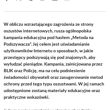
on
on
on
on
on
on
Facebook
X
Pinterest
WhatsApp
LinkedIn
Email
(Twitter)
W obliczu wzrastającego zagrożenia ze strony
oszustów internetowych, rusza ogólnopolska
kampania edukacyjna pod hasłem „Metoda na
Podszywacza”. Jej celem jest uświadamianie
użytkowników Internetu o sposobach, w jakie
przestępcy podszywają się pod znajomych, aby
wyłudzać pieniądze. Kampania, zainicjowana przez
BLIK oraz Policję, ma na celu podniesienie
świadomości obywateli oraz zasugerowanie metod
ochrony przed tego typu oszustwami. W jej ramach
udostępnione zostaną materiały edukacyjne oraz
praktyczne wskazówki.