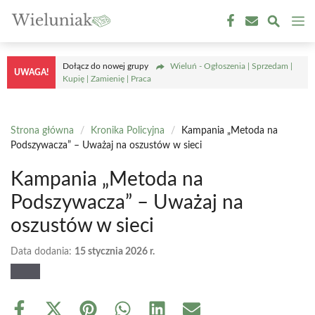
Przejdź
M
do
treści
Dołącz do nowej grupy
Wieluń - Ogłoszenia | Sprzedam |
UWAGA!
Kupię | Zamienię | Praca
Strona główna
/
Kronika Policyjna
/
Kampania „Metoda na
Podszywacza” – Uważaj na oszustów w sieci
Kampania „Metoda na
Podszywacza” – Uważaj na
oszustów w sieci
Data dodania:
15 stycznia 2026 r.
Share
Share
Share
Share
Share
Share