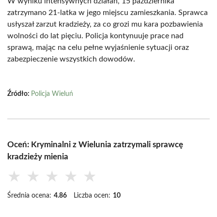
W wyniku intensywnych działań, 15 października
zatrzymano 21-latka w jego miejscu zamieszkania. Sprawca
usłyszał zarzut kradzieży, za co grozi mu kara pozbawienia
wolności do lat pięciu. Policja kontynuuje prace nad
sprawą, mając na celu pełne wyjaśnienie sytuacji oraz
zabezpieczenie wszystkich dowodów.
Źródło:
Policja Wieluń
Oceń: Kryminalni z Wielunia zatrzymali sprawcę
kradzieży mienia
★
★
★
★
★
Średnia ocena:
4.86
Liczba ocen:
10