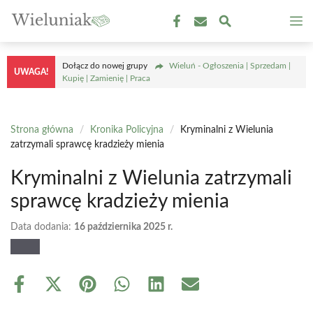
Przejdź
M
do
treści
Dołącz do nowej grupy
Wieluń - Ogłoszenia | Sprzedam |
UWAGA!
Kupię | Zamienię | Praca
Strona główna
/
Kronika Policyjna
/
Kryminalni z Wielunia
zatrzymali sprawcę kradzieży mienia
Kryminalni z Wielunia zatrzymali
sprawcę kradzieży mienia
Data dodania:
16 października 2025 r.
Share
Share
Share
Share
Share
Share
on
on
on
on
on
on
Facebook
X
Pinterest
WhatsApp
LinkedIn
Email