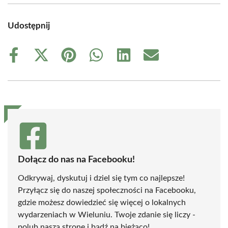
Udostępnij
Share
Share
Share
Share
Share
Share
on
on
on
on
on
on
Facebook
X
Pinterest
WhatsApp
LinkedIn
Email
(Twitter)
Dołącz do nas na Facebooku!
Odkrywaj, dyskutuj i dziel się tym co najlepsze!
Przyłącz się do naszej społeczności na Facebooku,
gdzie możesz dowiedzieć się więcej o lokalnych
wydarzeniach w Wieluniu. Twoje zdanie się liczy -
polub naszą stronę i bądź na bieżąco!